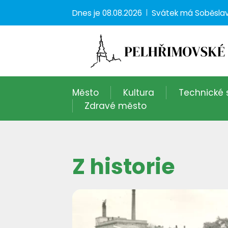
Dnes je
08.08.2026
Svátek má
Soběsla
Město
Kultura
Technické 
Zdravé město
Z historie