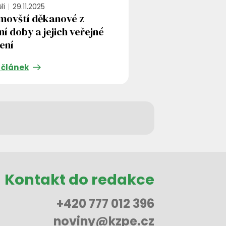
lí
29.11.2025
movští děkanové z
í doby a jejich veřejné
ení
 článek
Kontakt do redakce
+420 777 012 396
noviny@kzpe.cz