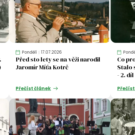
Pondělí
17.07.2026
Pondě
.
Před sto lety se na věži narodil
Co pro
)
Jaromír Míťa Kotrč
Stalo 
- 2. díl
Přečíst článek
Přečíst