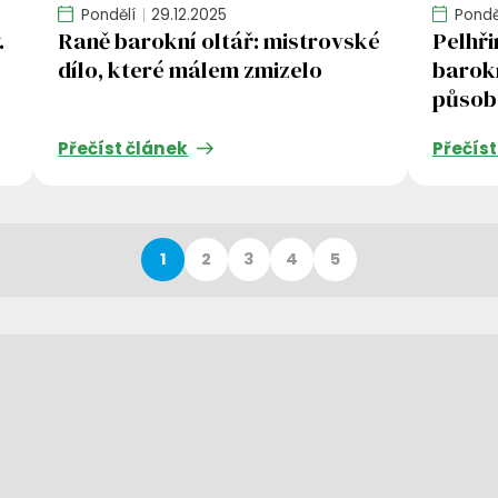
Pondělí
29.12.2025
Pondě
.
Raně barokní oltář: mistrovské
Pelhři
dílo, které málem zmizelo
barokn
působ
Přečíst článek
Přečíst
1
2
3
4
5