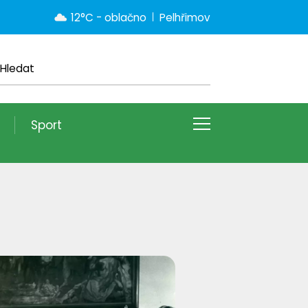
12°C - oblačno
Pelhřimov
Sport