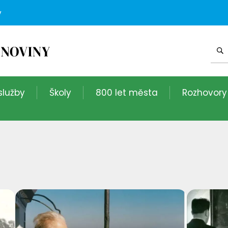
v
služby
Školy
800 let města
Rozhovory