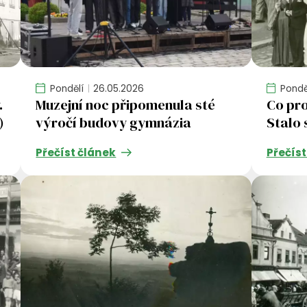
Pondělí
26.05.2026
Pondě
.
Muzejní noc připomenula sté
Co pro
)
výročí budovy gymnázia
Stalo 
Přečíst článek
Přečíst