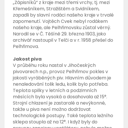
„Zápisníků“ z kraje mezi třemi vrchy, tj. mezi
Křemešníkem, Stražištěm a Svidníkem,
zapadli by slavní rodáci našeho kraje v trvalé
zapomenutí. Vojtěch Cvek nebyl rodákem
našeho kraje, ale Pelhřimovsku zůstal věrný.
Narodil se v Č. Těšíně 29. března 1903, jako
archivář nastoupil v Telči a v r. 1958 přešel do
Pelhřimova.
Jakost piva
V průběhu roku nastal v Jihočeských
pivovarech n.p., provoz Pelhřimov pokles v
jakosti vyráběných piv. Hlavním důvodem je
nenaledování tolik ledu, kolik bylo potřeba.
Teplota spilky v letních a podzimních
měsících byla vysoká a dosahovala až 15°.
Strojní chlazení je zastaralé a nevýkonné,
takže u piva není možno dodržovat
technologické postupy. Také teplota ležního
sklepa stoupla až na 12°. I když byly do