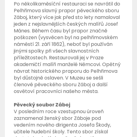
Po několikaměsíční restauraci se navrátil do
Pelhřimova slavný prapor pěveckého sboru
Záboj, který více jak před sto lety namaloval
jeden z nejslavnějších českých malířů Josef
Mánes. Během času byl prapor značně
poškozen (vysvěcen byl na pelhřimovském
náměstí 21. září 1862), neboť byl používán
jinými spolky při všech slavnostních
příležitostech. Restaurovali jej v Praze
akademičtí malíři manželé Němcovi. Opětný
návrat historického praporu do Pelhřimova
byl důstojně oslaven. V Muzeu se sešli
členové pěveckého sboru Záboj a další
osvětoví pracovníci našeho města.
Pěvecký soubor Záboj
V posledním roce vzestupnou úroveň
zaznamenal ženský sbor Záboje pod
vedením nového dirigenta Josefa Škody,
učitele hudební školy. Tento sbor získal