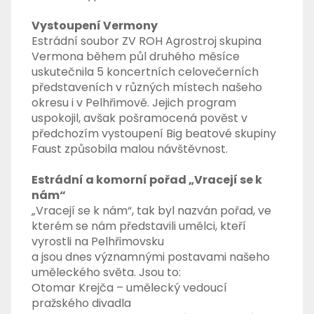
Vystoupení Vermony
Estrádní soubor ZV ROH Agrostroj skupina
Vermona během půl druhého měsíce
uskutečnila 5 koncertních celovečerních
představeních v různých místech našeho
okresu i v Pelhřimově. Jejich program
uspokojil, avšak pošramocená pověst v
předchozím vystoupení Big beatové skupiny
Faust způsobila malou návštěvnost.
Estrádní a komorní pořad „Vracejí se k
nám“
„Vracejí se k nám“, tak byl nazván pořad, ve
kterém se nám představili umělci, kteří
vyrostli na Pelhřimovsku
a jsou dnes významnými postavami našeho
uměleckého světa. Jsou to:
Otomar Krejča – umělecký vedoucí
pražského divadla