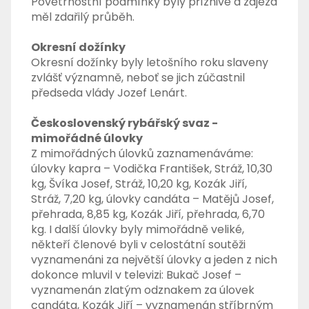
Povětrnostní podmínky byly příznivé a zájezd
měl zdařilý průběh.
Okresní dožínky
Okresní dožínky byly letošního roku slaveny
zvlášť významně, neboť se jich zúčastnil
předseda vlády Jozef Lenárt.
Československý rybářský svaz -
mimořádné úlovky
Z mimořádných úlovků zaznamenáváme:
úlovky kapra – Vodička František, Stráž, 10,30
kg, Švíka Josef, Stráž, 10,20 kg, Kozák Jiří,
Stráž, 7,20 kg, úlovky candáta – Matějů Josef,
přehrada, 8,85 kg, Kozák Jiří, přehrada, 6,70
kg. I další úlovky byly mimořádně veliké,
někteří členové byli v celostátní soutěži
vyznamenáni za největší úlovky a jeden z nich
dokonce mluvil v televizi: Bukač Josef –
vyznamenán zlatým odznakem za úlovek
candáta, Kozák Jiří – vyznamenán stříbrným