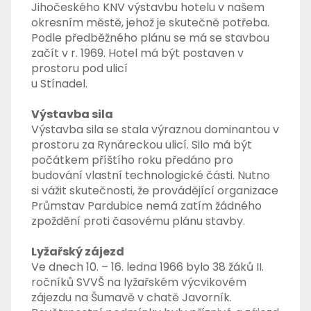
Jihočeského KNV výstavbu hotelu v našem
okresním městě, jehož je skutečně potřeba.
Podle předběžného plánu se má se stavbou
začít v r. 1969. Hotel má být postaven v
prostoru pod ulicí
u Stínadel.
Výstavba sila
Výstavba sila se stala výraznou dominantou v
prostoru za Rynáreckou ulicí. Silo má být
počátkem příštího roku předáno pro
budování vlastní technologické části. Nutno
si vážit skutečnosti, že provádějící organizace
Průmstav Pardubice nemá zatím žádného
zpoždění proti časovému plánu stavby.
Lyžařský zájezd
Ve dnech 10. – 16. ledna 1966 bylo 38 žáků II.
ročníků SVVŠ na lyžařském výcvikovém
zájezdu na Šumavě v chatě Javorník.