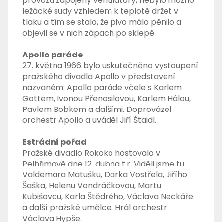
provozu zapojeny ventilátory, nebylo možno
ležácké sudy vzhledem k teplotě držet v
tlaku a tím se stalo, že pivo málo pěnilo a
objevil se v nich zápach po sklepě.
Apollo paráde
27. května 1966 bylo uskutečněno vystoupení
pražského divadla Apollo v představení
nazvaném: Apollo paráde včele s Karlem
Gottem, Ivonou Přenosilovou, Karlem Hálou,
Pavlem Bobkem a dalšími. Doprovázel
orchestr Apollo a uváděl Jiří Štaidl.
Estrádní pořad
Pražské divadlo Rokoko hostovalo v
Pelhřimově dne 12. dubna t.r. Viděli jsme tu
Valdemara Matušku, Darka Vostřela, Jiřího
Šaška, Helenu Vondráčkovou, Martu
Kubišovou, Karla Štědrého, Václava Neckáře
a další pražské umělce. Hrál orchestr
Václava Hypše.