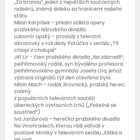
„Za branou“, jeden z největších současných
režisérů, známý daleko za hranicemi našeho
státu
Milan Karpíšek – přední sólista opery
pražského Národního divadla
Lubomír Lipský – proslulý z televizní
obrazovky v roli dědy Potůčka v seriálu „Tři
chlapi v chalupě“
Jiří Lír - člen pražského divadla „Na zábradlí“,
pelhřimovský rodák, syn bývalého profesora
pelhřimovského gymnázia Josefa Líra, jehož
výstava originálů týž den otevřena byla
Milan Mach – rodák žirovnický, pražský herec,
známý
z populárních televizních soutěží
Libereckých výstavních trhů („Pekelně se
soustřeď“)
Iva Janžurová – herečka pražského divadla
Na Vinohradech, kterou rádi vidívali v
postavě Moniky v televizním seriálu „Eliška a
její rod“