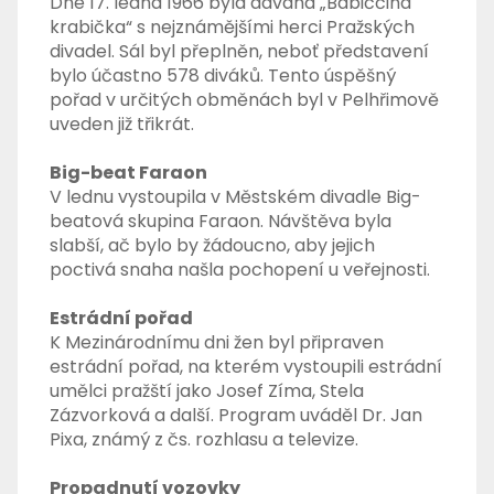
Dne 17. ledna 1966 byla dávána „Babiččina
krabička“ s nejznámějšími herci Pražských
divadel. Sál byl přeplněn, neboť představení
bylo účastno 578 diváků. Tento úspěšný
pořad v určitých obměnách byl v Pelhřimově
uveden již třikrát.
Big-beat Faraon
V lednu vystoupila v Městském divadle Big-
beatová skupina Faraon. Návštěva byla
slabší, ač bylo by žádoucno, aby jejich
poctivá snaha našla pochopení u veřejnosti.
Estrádní pořad
K Mezinárodnímu dni žen byl připraven
estrádní pořad, na kterém vystoupili estrádní
umělci pražští jako Josef Zíma, Stela
Zázvorková a další. Program uváděl Dr. Jan
Pixa, známý z čs. rozhlasu a televize.
Propadnutí vozovky