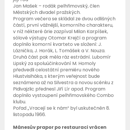
Jan Mašek – rodák pelhřimovský, člen
Městských divadel pražských.
Program večera se skládal ze dvou odlišných
částí, první vážnější, komorního charakteru,
v níž některé árie zazpíval Milan Karpíšek,
sólové výstupy Otomar Krejčí a program
doplnilo komorní kvarteto ve složení: J.
Láznička, J. Horák, L. Tomášek a V. Nouza.
Druhá část pak měla ráz estrádní. Lubomír
Lipský za spoluúčinkování M. Homoly
předvedli celostátní premiéru nového
Hlustvisiháka, s kterým veřejnost bude
seznámena až na Silvestra a novou scénku z
Pidivajzlic přednesl Jiří Lír apod. Program
doplnilo vystoupení pelhřimovského Combo
klubu.
Pořad „Vracejí se k nám“ byl uskutečněn 8.
listopadu 1966.
Mánesův prapor po restauraci vrácen