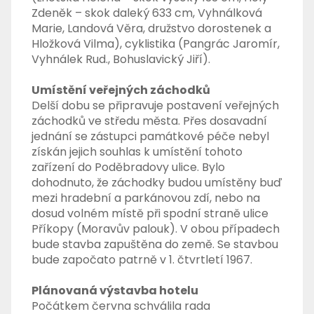
Zdeněk – skok daleký 633 cm, Vyhnálková
Marie, Landová Věra, družstvo dorostenek a
Hložková Vilma), cyklistika (Pangrác Jaromír,
Vyhnálek Rud., Bohuslavický Jiří).
Umístění veřejných záchodků
Delší dobu se připravuje postavení veřejných
záchodků ve středu města. Přes dosavadní
jednání se zástupci památkové péče nebyl
získán jejich souhlas k umístění tohoto
zařízení do Poděbradovy ulice. Bylo
dohodnuto, že záchodky budou umístěny buď
mezi hradební a parkánovou zdí, nebo na
dosud volném místě při spodní straně ulice
Příkopy (Moravův palouk). V obou případech
bude stavba zapuštěna do země. Se stavbou
bude započato patrně v 1. čtvrtletí 1967.
Plánovaná výstavba hotelu
Počátkem června schválila rada