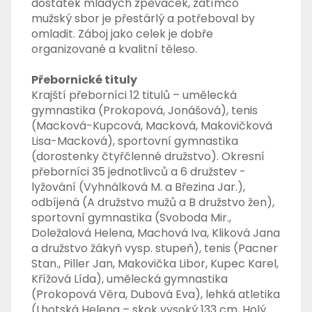
dostatek mladých zpěvaček, zatímco
mužský sbor je přestárlý a potřeboval by
omladit. Záboj jako celek je dobře
organizované a kvalitní těleso.
Přebornické tituly
Krajští přeborníci 12 titulů – umělecká
gymnastika (Prokopová, Jonášová), tenis
(Macková-Kupcová, Macková, Makovičková
Lisa-Macková), sportovní gymnastika
(dorostenky čtyřčlenné družstvo). Okresní
přeborníci 35 jednotlivců a 6 družstev -
lyžování (Vyhnálková M. a Březina Jar.),
odbíjená (A družstvo mužů a B družstvo žen),
sportovní gymnastika (Svoboda Mir.,
Doležalová Helena, Machová Iva, Kliková Jana
a družstvo žákyň vysp. stupeň), tenis (Pacner
Stan., Piller Jan, Makovička Libor, Kupec Karel,
Křížová Lída), umělecká gymnastika
(Prokopová Věra, Dubová Eva), lehká atletika
(Lhotská Helena – skok vysoký 133 cm, Holý