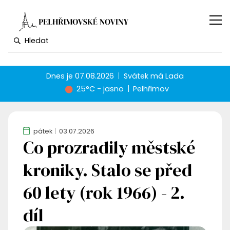
Dnes je
07.08.2026
Svátek má
Lada
25°C - jasno
Pelhřimov
pátek
03.07.2026
Co prozradily městské
kroniky. Stalo se před
60 lety (rok 1966) - 2.
díl