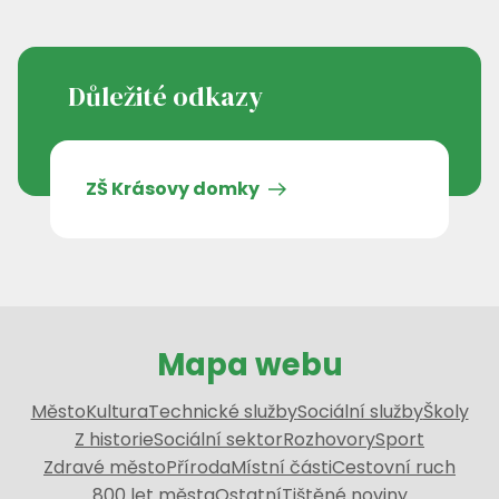
Důležité odkazy
ZŠ Krásovy domky
Mapa webu
Město
Kultura
Technické služby
Sociální služby
Školy
Z historie
Sociální sektor
Rozhovory
Sport
Zdravé město
Příroda
Místní části
Cestovní ruch
800 let města
Ostatní
Tištěné noviny