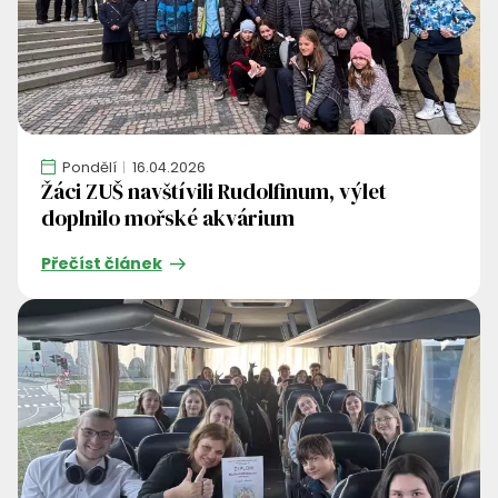
Pondělí
16.04.2026
Žáci ZUŠ navštívili Rudolfinum, výlet
doplnilo mořské akvárium
Přečíst článek