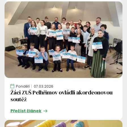
Pondělí
07.03.2026
Žáci ZUŠ Pelhřimov ovládli akordeonovou
soutěž
Přečíst článek