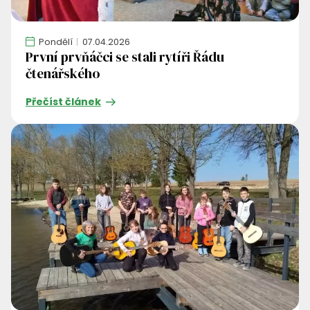
Pondělí
07.04.2026
První prvňáčci se stali rytíři Řádu
čtenářského
Přečíst článek