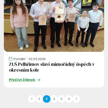
Pondělí
02.03.2026
ZUŠ Pelhřimov slaví mimořádný úspěch v
okresním kole
Přečíst článek
1
2
3
4
5
6
7