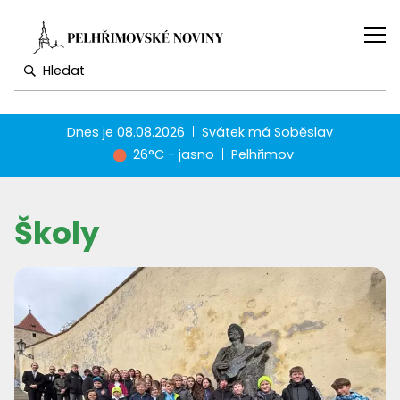
Dnes je
08.08.2026
Svátek má
Soběslav
26°C - jasno
Pelhřimov
Školy