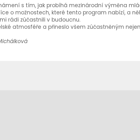
známení s tím, jak probíhá mezinárodní výměna ml
íce o možnostech, které tento program nabízí, a někt
i rádi zúčastnili v budoucnu.
elské atmosféře a přineslo všem zúčastněným nejen n
Michálková