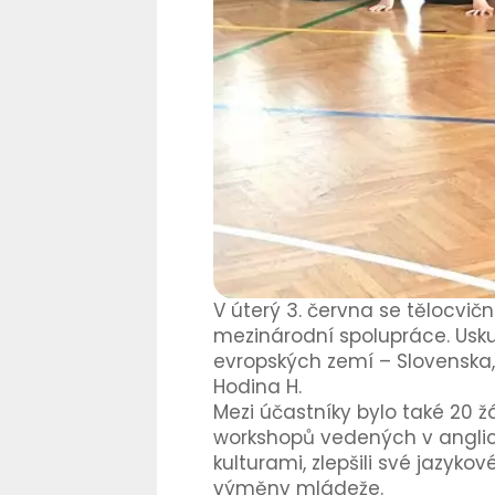
V úterý 3. června se tělocvič
mezinárodní spolupráce. Uskute
evropských zemí – Slovenska,
Hodina H.
Mezi účastníky bylo také 20 žá
workshopů vedených v anglic
kulturami, zlepšili své jazyk
výměny mládeže.