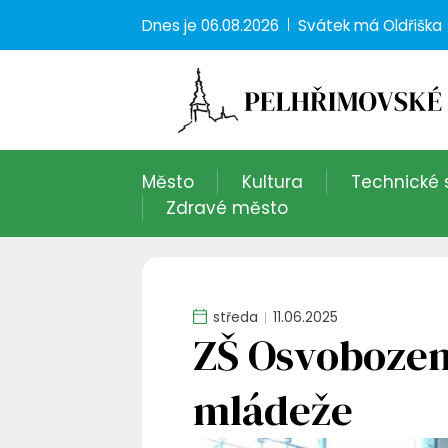
Dnes je
06.08.2026
Svátek má
Oldřiška
Město
Kultura
Technické 
Zdravé město
středa
11.06.2025
ZŠ Osvobozen
mládeže