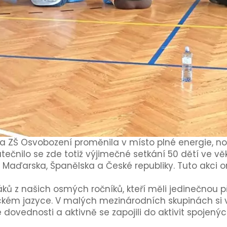
na ZŠ Osvobození proměnila v místo plné energie, no
čnilo se zde totiž výjimečné setkání 50 dětí ve věku
 Maďarska, Španělska a České republiky. Tuto akci 
ků z našich osmých ročníků, kteří měli jedinečnou pří
kém jazyce. V malých mezinárodních skupinách si vy
ové dovednosti a aktivně se zapojili do aktivit spoj