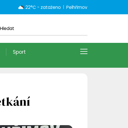
22°C - zataženo
Pelhřimov
Sport
etkání