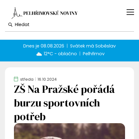
Dnes je
08.08.2026
Svátek má
Soběslav
12°C - oblačno
Pelhřimov
středa
16.10.2024
ZŠ Na Pražské pořádá
burzu sportovních
potřeb