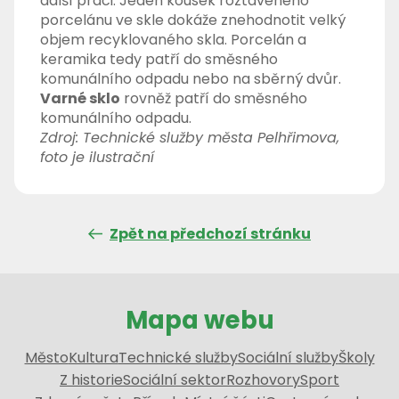
další práci. Jeden kousek roztaveného
porcelánu ve skle dokáže znehodnotit velký
objem recyklovaného skla. Porcelán a
keramika tedy patří do směsného
komunálního odpadu nebo na sběrný dvůr.
Varné sklo
rovněž patří do směsného
komunálního odpadu.
Zdroj: Technické služby města Pelhřimova,
foto je ilustrační
Zpět na předchozí stránku
Mapa webu
Město
Kultura
Technické služby
Sociální služby
Školy
Z historie
Sociální sektor
Rozhovory
Sport