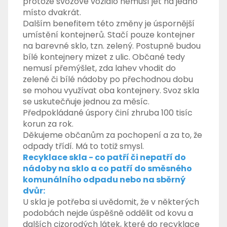
protože svozové vozidlo nemusí jet na jedno
místo dvakrát.
Dalším benefitem této změny je úspornější
umístění kontejnerů. Stačí pouze kontejner
na barevné sklo, tzn. zelený. Postupně budou
bílé kontejnery mizet z ulic. Občané tedy
nemusí přemýšlet, zda lahev vhodit do
zelené či bílé nádoby po přechodnou dobu
se mohou využívat oba kontejnery. Svoz skla
se uskutečňuje jednou za měsíc.
Předpokládané úspory činí zhruba 100 tisíc
korun za rok.
Děkujeme občanům za pochopení a za to, že
odpady třídí. Má to totiž smysl.
Recyklace skla - co patří či nepatří do
nádoby na sklo a co patří do směsného
komunálního odpadu nebo na sběrný
dvůr:
U skla je potřeba si uvědomit, že v některých
podobách nejde úspěšně oddělit od kovu a
dalších cizorodých látek, které do recyklace