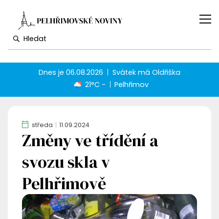
Dnes je
06.08.2026
Svátek má
Oldřiška
21°C -
Pelhřimov
středa
11.09.2024
Změny ve třídění a
svozu skla v
Pelhřimově