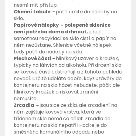
nesmí mít přístup.
Okenní tabule -
patří určitě do nádoby na
sklo.
Papírové nálepky - p
olepené sklenice
není potřeba doma drhnout,
před
samotnou recyklací se sklo čistí a papír na
něm nezůstane. Sklenice včetně nálepek
tedy patří do nádoby na sklo.
Plechové části -
h
liníkový uzávěr a kroužek,
typicky na láhvích od alkoholu. Při drcení skla
se kovové části odstraňují a z tohoto pohledu
nevadí. Určitě uděláte dobře, když uzávěry do
kontejneru na sklo házet nebudete, páčit ale
hliníkový kroužek a riskovat zranění
nemusíte.
Zrcadla -
jsou sice ze skla, ale zrcadlení na
něm zajišťuje kovová vrstva, která ve
tříděném skle nemá co dělat. Zrcadla do
kontejneru na sklo nepatří! Hoďte je do
směsného komunálního odpadu nebo