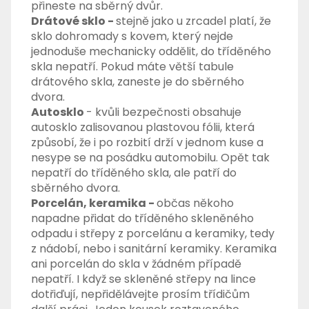
přineste na sběrný dvůr.
Drátové sklo -
s
tejně jako u zrcadel platí, že
sklo dohromady s kovem, který nejde
jednoduše mechanicky oddělit, do tříděného
skla nepatří. Pokud máte větší tabule
drátového skla, zaneste je do sběrného
dvora.
Autosklo
- kvůli bezpečnosti obsahuje
autosklo zalisovanou plastovou fólii, která
způsobí, že i po rozbití drží v jednom kuse a
nesype se na posádku automobilu. Opět tak
nepatří do tříděného skla, ale patří do
sběrného dvora.
Porcelán, keramika -
občas někoho
napadne přidat do tříděného skleněného
odpadu i střepy z porcelánu a keramiky, tedy
z nádobí, nebo i sanitární keramiky. Keramika
ani porcelán do skla v žádném případě
nepatří. I když se skleněné střepy na lince
dotřiďují, nepřidělávejte prosím třídičům