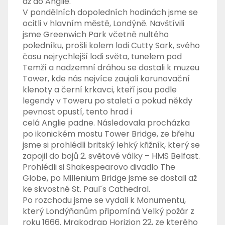
až do Anglie.
V pondělních dopoledních hodinách jsme se
ocitli v hlavním městě, Londýně. Navštívili
jsme Greenwich Park včetně nultého
poledníku, prošli kolem lodi Cutty Sark, svého
času nejrychlejší lodi světa, tunelem pod
Temží a nadzemní dráhou se dostali k muzeu
Tower, kde nás nejvíce zaujali korunovační
klenoty a černí krkavci, kteří jsou podle
legendy v Toweru po staletí a pokud někdy
pevnost opustí, tento hrad i
celá Anglie padne. Následovala procházka
po ikonickém mostu Tower Bridge, ze břehu
jsme si prohlédli britský lehký křižník, který se
zapojil do bojů 2. světové války – HMS Belfast.
Prohlédli si Shakespearovo divadlo The
Globe, po Millenium Bridge jsme se dostali až
ke skvostné St. Paul´s Cathedral.
Po rozchodu jsme se vydali k Monumentu,
který Londýňanům připomíná Velký požár z
roku 1666. Mrakodrap Horizion 22, ze kterého