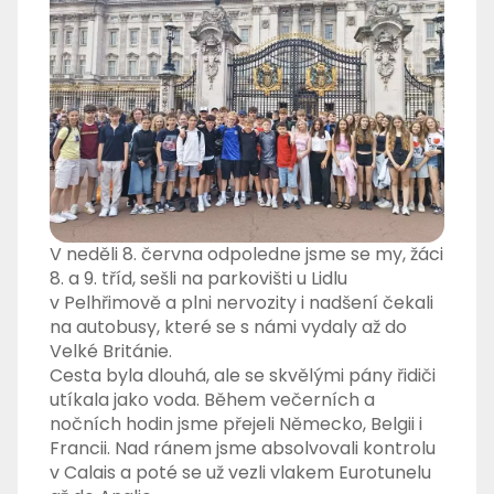
V neděli 8. června odpoledne jsme se my, žáci
8. a 9. tříd, sešli na parkovišti u Lidlu
v Pelhřimově a plni nervozity i nadšení čekali
na autobusy, které se s námi vydaly až do
Velké Británie.
Cesta byla dlouhá, ale se skvělými pány řidiči
utíkala jako voda. Během večerních a
nočních hodin jsme přejeli Německo, Belgii i
Francii. Nad ránem jsme absolvovali kontrolu
v Calais a poté se už vezli vlakem Eurotunelu