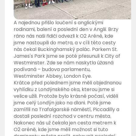
A najednou přišlo loučení s anglickými
rodinami, balení a poslední den v Anglii. Brzy
ráno nás naši řidiči odvezli k O2 Aréně, kde
jsme nastoupili do metra, a v cíli této cesty
nás čekal Buckinghamský palác. Parkem St.
James's Park jsme se poté přesunuli k City of
Westminster. Zde se nám naskytla úžasná
podívaná – budova parlamentu,
Westminster Abbey, London Eye.
Krátce před polednem jsme měli objednanou
vyhlídku z Londýnského oka, kterou jsme si
velice užili. Protože bylo krásné počasí, viděli
jsme celý Londýn jako na dlani. Poté jsme
zamířili na Trafalgarské náměstí, Piccadilly a
dostali poslední rozchod v centru města.
Nakonec nás už čekala jen cesta metrem k
O2 aréně, kde jsme měli možnost si tuto