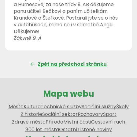
a Humešové, za naše třídy 9. AB děkujeme
panu učiteli Bečkovi a paním učitelkám
Krandové a Štefkové. Postarali jste se o nás
v autobusech, mimo ně i v samotné Anglii.
Děkujeme!
Žákyně 9. A
Zpět na předchozí stránku
Mapa webu
Město
Kultura
Technické služby
Sociální služby
Školy
Z historie
Sociální sektor
Rozhovory
Sport
Zdravé město
Příroda
Místní části
Cestovní ruch
800 let města
Ostatní
Tištěné noviny