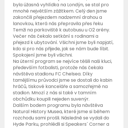
byla úžasná vyhlídka na Londýn, se stal pro
mnohé největším zážitkem. Celý den jsme
zakončili přejezdem nadzemní drahou a
lanovkou, která nás přepravila přes řeku
Temži na parkoviště k autobusu u O2 arény.
Večer nás čekalo setkání s rodinami a
přejezd k ubytování. Všichni jsme byli napjatí,
kdo si pro nás přijede, jak se nám bude líbit.
Spokojení jsme byli všichni.
Na úterní program se nejvíce těšili naši kluci,
především fotbalisti, protože nás čekala
návštěva stadionu FC Chelsea. Díky
tamějšímu průvodci jsme se dostali do kabin
hráčů, tiskové kanceláře a samozřejmě na
stadion. Mnozí z nás si také v tamním
obchůdku koupili nejeden suvenýr.
Dalším bodem programu byla návštěva
Natural History Musea, které jsme si během
rozchodu sami prošli. Následně se vydali do
Hyde Parku, prohlédli si Speakers´ Corner a