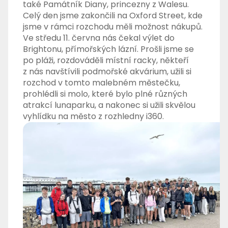
také Památník Diany, princezny z Walesu.
Celý den jsme zakončili na Oxford Street, kde
jsme v rámci rozchodu měli možnost nákupů.
Ve středu 11. června nás čekal výlet do
Brightonu, přímořských lázní. Prošli jsme se
po pláži, rozdováděli místní racky, někteří
z nás navštívili podmořské akvárium, užili si
rozchod v tomto malebném městečku,
prohlédli si molo, které bylo plné různých
atrakcí lunaparku, a nakonec si užili skvělou
vyhlídku na město z rozhledny i360.