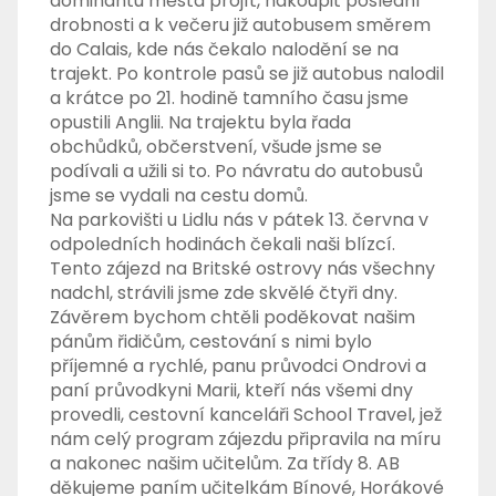
dominantu města projít, nakoupit poslední
drobnosti a k večeru již autobusem směrem
do Calais, kde nás čekalo nalodění se na
trajekt. Po kontrole pasů se již autobus nalodil
a krátce po 21. hodině tamního času jsme
opustili Anglii. Na trajektu byla řada
obchůdků, občerstvení, všude jsme se
podívali a užili si to. Po návratu do autobusů
jsme se vydali na cestu domů.
Na parkovišti u Lidlu nás v pátek 13. června v
odpoledních hodinách čekali naši blízcí.
Tento zájezd na Britské ostrovy nás všechny
nadchl, strávili jsme zde skvělé čtyři dny.
Závěrem bychom chtěli poděkovat našim
pánům řidičům, cestování s nimi bylo
příjemné a rychlé, panu průvodci Ondrovi a
paní průvodkyni Marii, kteří nás všemi dny
provedli, cestovní kanceláři School Travel, jež
nám celý program zájezdu připravila na míru
a nakonec našim učitelům. Za třídy 8. AB
děkujeme paním učitelkám Bínové, Horákové