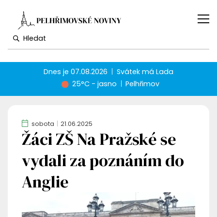
Dnes je
07.08.2026
Svátek má
Lada
25°C - jasno
Pelhřimov
sobota
21.06.2025
Žáci ZŠ Na Pražské se
vydali za poznáním do
Anglie