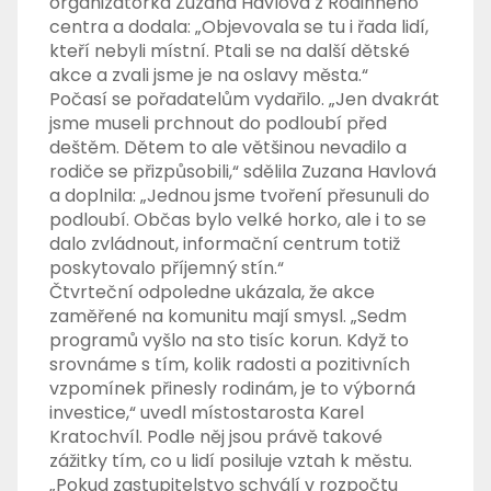
organizátorka Zuzana Havlová z Rodinného
centra a dodala: „Objevovala se tu i řada lidí,
kteří nebyli místní. Ptali se na další dětské
akce a zvali jsme je na oslavy města.“
Počasí se pořadatelům vydařilo. „Jen dvakrát
jsme museli prchnout do podloubí před
deštěm. Dětem to ale většinou nevadilo a
rodiče se přizpůsobili,“ sdělila Zuzana Havlová
a doplnila: „Jednou jsme tvoření přesunuli do
podloubí. Občas bylo velké horko, ale i to se
dalo zvládnout, informační centrum totiž
poskytovalo příjemný stín.“
Čtvrteční odpoledne ukázala, že akce
zaměřené na komunitu mají smysl. „Sedm
programů vyšlo na sto tisíc korun. Když to
srovnáme s tím, kolik radosti a pozitivních
vzpomínek přinesly rodinám, je to výborná
investice,“ uvedl místostarosta Karel
Kratochvíl. Podle něj jsou právě takové
zážitky tím, co u lidí posiluje vztah k městu.
„Pokud zastupitelstvo schválí v rozpočtu