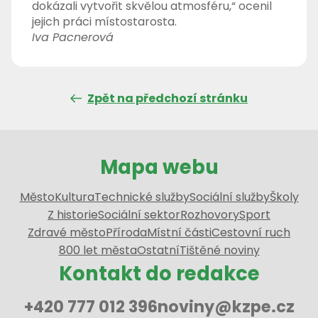
dokázali vytvořit skvělou atmosféru,“ ocenil
jejich práci místostarosta.
Iva Pacnerová
Zpět na předchozí stránku
Mapa webu
Město
Kultura
Technické služby
Sociální služby
Školy
Z historie
Sociální sektor
Rozhovory
Sport
Zdravé město
Příroda
Místní části
Cestovní ruch
800 let města
Ostatní
Tištěné noviny
Kontakt do redakce
+420 777 012 396
noviny@kzpe.cz