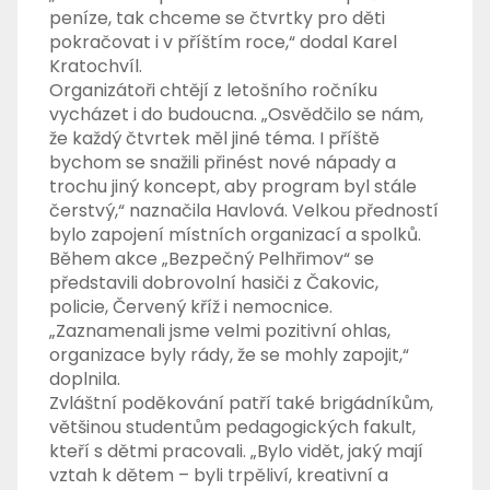
peníze, tak chceme se čtvrtky pro děti
pokračovat i v příštím roce,“ dodal Karel
Kratochvíl.
Organizátoři chtějí z letošního ročníku
vycházet i do budoucna. „Osvědčilo se nám,
že každý čtvrtek měl jiné téma. I příště
bychom se snažili přinést nové nápady a
trochu jiný koncept, aby program byl stále
čerstvý,“ naznačila Havlová. Velkou předností
bylo zapojení místních organizací a spolků.
Během akce „Bezpečný Pelhřimov“ se
představili dobrovolní hasiči z Čakovic,
policie, Červený kříž i nemocnice.
„Zaznamenali jsme velmi pozitivní ohlas,
organizace byly rády, že se mohly zapojit,“
doplnila.
Zvláštní poděkování patří také brigádníkům,
většinou studentům pedagogických fakult,
kteří s dětmi pracovali. „Bylo vidět, jaký mají
vztah k dětem – byli trpěliví, kreativní a