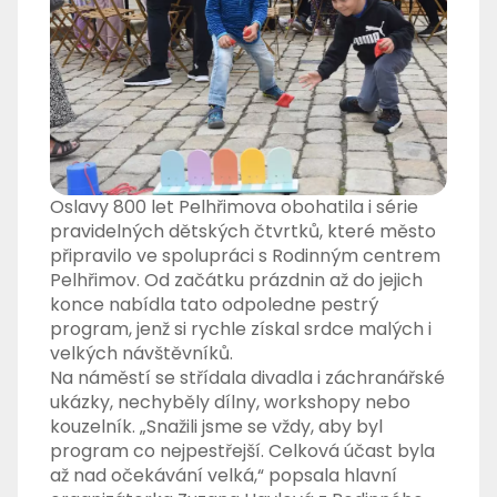
Oslavy 800 let Pelhřimova obohatila i série
pravidelných dětských čtvrtků, které město
připravilo ve spolupráci s Rodinným centrem
Pelhřimov. Od začátku prázdnin až do jejich
konce nabídla tato odpoledne pestrý
program, jenž si rychle získal srdce malých i
velkých návštěvníků.
Na náměstí se střídala divadla i záchranářské
ukázky, nechyběly dílny, workshopy nebo
kouzelník. „Snažili jsme se vždy, aby byl
program co nejpestřejší. Celková účast byla
až nad očekávání velká,“ popsala hlavní