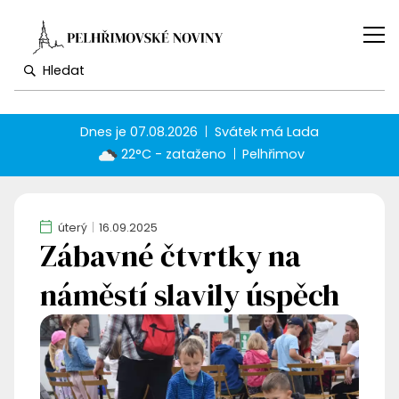
Dnes je
07.08.2026
Svátek má
Lada
22°C - zataženo
Pelhřimov
úterý
16.09.2025
Zábavné čtvrtky na
náměstí slavily úspěch