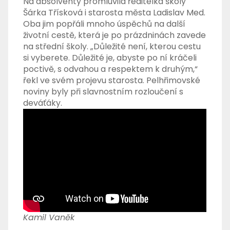
Na absolventy promluvila ředitelka školy
Šárka Třísková i starosta města Ladislav Med.
Oba jim popřáli mnoho úspěchů na další
životní cestě, která je po prázdninách zavede
na střední školy. „Důležité není, kterou cestu
si vyberete. Důležité je, abyste po ní kráčeli
poctivě, s odvahou a respektem k druhým,“
řekl ve svém projevu starosta. Pelhřimovské
noviny byly při slavnostním rozloučení s
deváťáky.
Kamil Vaněk