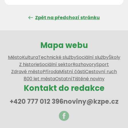
Zpět na předchozí stránku
Mapa webu
Město
Kultura
Technické služby
Sociální služby
Školy
Z historie
Sociální sektor
Rozhovory
Sport
Zdravé město
Příroda
Místní části
Cestovní ruch
800 let města
Ostatní
Tištěné noviny
Kontakt do redakce
+420 777 012 396
noviny@kzpe.cz