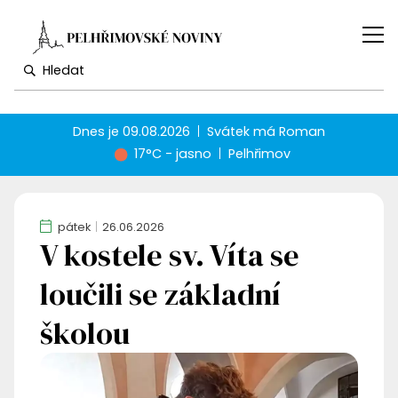
Dnes je
09.08.2026
Svátek má
Roman
17°C - jasno
Pelhřimov
pátek
26.06.2026
V kostele sv. Víta se
loučili se základní
školou