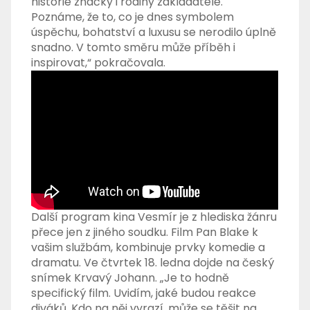
historie značky i rodiny zakladatele.
Poznáme, že to, co je dnes symbolem
úspěchu, bohatství a luxusu se nerodilo úplně
snadno. V tomto směru může příběh i
inspirovat,“ pokračovala.
Další program kina Vesmír je z hlediska žánru
přece jen z jiného soudku. Film Pan Blake k
vašim službám, kombinuje prvky komedie a
dramatu. Ve čtvrtek 18. ledna dojde na český
snímek Krvavý Johann. „Je to hodně
specifický film. Uvidím, jaké budou reakce
diváků. Kdo na něj vyrazí, může se těšit na