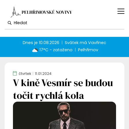
Dnes je
10.08.2026
Svátek má
Vavřinec
17°C - zataženo
Pelhřimov
čtvrtek
11.01.2024
V kině Vesmír se budou
točit rychlá kola