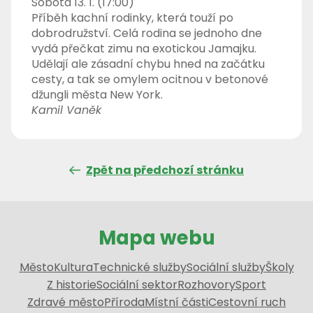
Sobota 13. 1. (17:00)
Příběh kachní rodinky, která touží po
dobrodružství. Celá rodina se jednoho dne
vydá přečkat zimu na exotickou Jamajku.
Udělají ale zásadní chybu hned na začátku
cesty, a tak se omylem ocitnou v betonové
džungli města New York.
Kamil Vaněk
Zpět na předchozí stránku
Mapa webu
Město
Kultura
Technické služby
Sociální služby
Školy
Z historie
Sociální sektor
Rozhovory
Sport
Zdravé město
Příroda
Místní části
Cestovní ruch