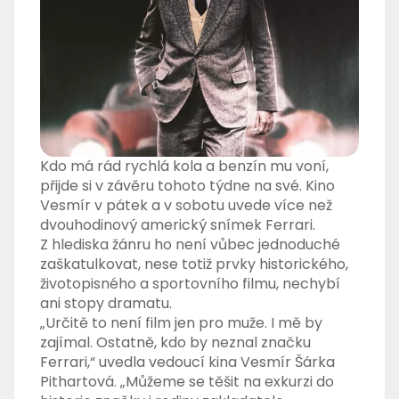
Kdo má rád rychlá kola a benzín mu voní,
přijde si v závěru tohoto týdne na své. Kino
Vesmír v pátek a v sobotu uvede více než
dvouhodinový americký snímek Ferrari.
Z hlediska žánru ho není vůbec jednoduché
zaškatulkovat, nese totiž prvky historického,
životopisného a sportovního filmu, nechybí
ani stopy dramatu.
„Určitě to není film jen pro muže. I mě by
zajímal. Ostatně, kdo by neznal značku
Ferrari,“ uvedla vedoucí kina Vesmír Šárka
Pithartová. „Můžeme se těšit na exkurzi do