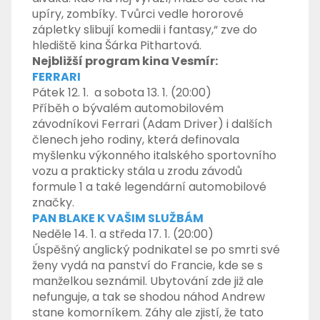
upíry, zombíky. Tvůrci vedle hororové
zápletky slibují komedii i fantasy,“ zve do
hlediště kina Šárka Pithartová.
Nejbližší program kina Vesmír:
FERRARI
Pátek 12. 1. a sobota 13. 1. (20:00)
Příběh o bývalém automobilovém
závodníkovi Ferrari (Adam Driver) i dalších
členech jeho rodiny, která definovala
myšlenku výkonného italského sportovního
vozu a prakticky stála u zrodu závodů
formule 1 a také legendární automobilové
značky.
PAN BLAKE K VAŠIM SLUŽBÁM
Neděle 14. 1. a středa 17. 1. (20:00)
Úspěšný anglický podnikatel se po smrti své
ženy vydá na panství do Francie, kde se s
manželkou seznámil. Ubytování zde již ale
nefunguje, a tak se shodou náhod Andrew
stane komorníkem. Záhy ale zjistí, že tato