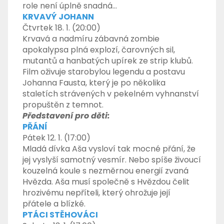
role není úplně snadná…
KRVAVÝ JOHANN
Čtvrtek 18. 1. (20:00)
Krvavá a nadmíru zábavná zombie
apokalypsa plná explozí, čarovných sil,
mutantů a hanbatých upírek ze strip klubů.
Film oživuje starobylou legendu a postavu
Johanna Fausta, který je po několika
staletích strávených v pekelném vyhnanství
propuštěn z temnot.
Představení pro děti:
PŘÁNÍ
Pátek 12. 1. (17:00)
Mladá dívka Aša vysloví tak mocné přání, že
jej vyslyší samotný vesmír. Nebo spíše živoucí
kouzelná koule s nezměrnou energií zvaná
Hvězda. Aša musí společně s Hvězdou čelit
hrozivému nepříteli, který ohrožuje její
přátele a blízké.
PTÁCI STĚHOVÁCI