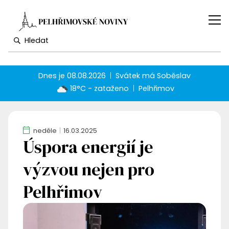
Dnes je
08.08.2026
Svátek má
Soběslav
18°C - zataženo
Pelhřimov
neděle
16.03.2025
Úspora energií je
výzvou nejen pro
Pelhřimov