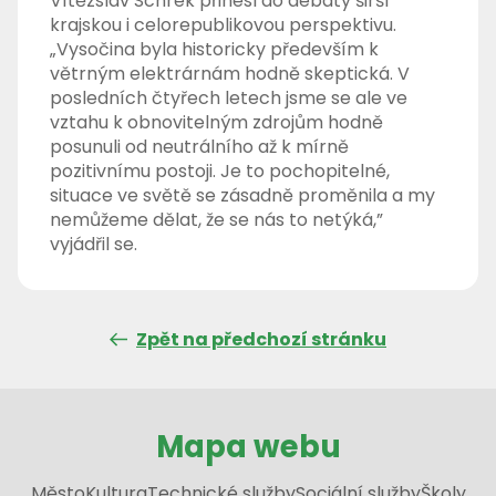
Vítězslav Schrek přinesl do debaty širší
krajskou i celorepublikovou perspektivu.
„Vysočina byla historicky především k
větrným elektrárnám hodně skeptická. V
posledních čtyřech letech jsme se ale ve
vztahu k obnovitelným zdrojům hodně
posunuli od neutrálního až k mírně
pozitivnímu postoji. Je to pochopitelné,
situace ve světě se zásadně proměnila a my
nemůžeme dělat, že se nás to netýká,”
vyjádřil se.
Zpět na předchozí stránku
Mapa webu
Město
Kultura
Technické služby
Sociální služby
Školy