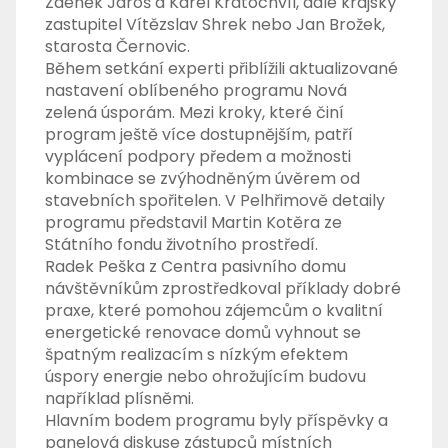
Zdeněk Jaroš a Karel Kratochvíl, dále krajský
zastupitel Vítězslav Shrek nebo Jan Brožek,
starosta Černovic.
Během setkání experti přiblížili aktualizované
nastavení oblíbeného programu Nová
zelená úsporám. Mezi kroky, které činí
program ještě více dostupnějším, patří
vyplácení podpory předem a možnosti
kombinace se zvýhodněným úvěrem od
stavebních spořitelen. V Pelhřimově detaily
programu představil Martin Kotěra ze
Státního fondu životního prostředí.
Radek Peška z Centra pasivního domu
návštěvníkům zprostředkoval příklady dobré
praxe, které pomohou zájemcům o kvalitní
energetické renovace domů vyhnout se
špatným realizacím s nízkým efektem
úspory energie nebo ohrožujícím budovu
například plísněmi.
Hlavním bodem programu byly příspěvky a
panelová diskuse zástupců místních