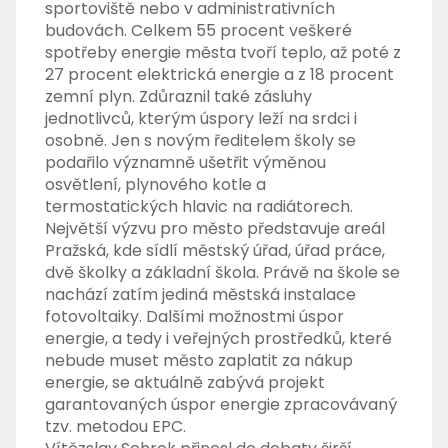
sportoviště nebo v administrativních
budovách. Celkem 55 procent veškeré
spotřeby energie města tvoří teplo, až poté z
27 procent elektrická energie a z 18 procent
zemní plyn. Zdůraznil také zásluhy
jednotlivců, kterým úspory leží na srdci i
osobně. Jen s novým ředitelem školy se
podařilo významně ušetřit výměnou
osvětlení, plynového kotle a
termostatických hlavic na radiátorech.
Největší výzvu pro město představuje areál
Pražská, kde sídlí městský úřad, úřad práce,
dvě školky a základní škola. Právě na škole se
nachází zatím jediná městská instalace
fotovoltaiky. Dalšími možnostmi úspor
energie, a tedy i veřejných prostředků, které
nebude muset město zaplatit za nákup
energie, se aktuálně zabývá projekt
garantovaných úspor energie zpracovávaný
tzv. metodou EPC.