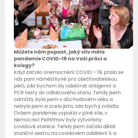
Můžete nám popsat, jaký vliv měla
pandemie COVID-19 na Vaši práci a
kolegy?
Když začalo onemocnění COVID – 19, ptala se
nás paní náměstkyně pro ošetřovatelskou
péči, zda bychom šly odebírat antigenní a
PCR testy do odběrového stanu. Tehdy jsem
odmítla, byla jsem v důchodovém věku a
nebyla jsem si zcela jista, zda bych ji zvládla.
Ovšem pandemie vypukla v plné síle, v
Nemocnici Pelhřimov byly vytvořeny
covidové stanice. Tehdy jsem začala dělat
staniční sestru na covidovém oddělení II. a