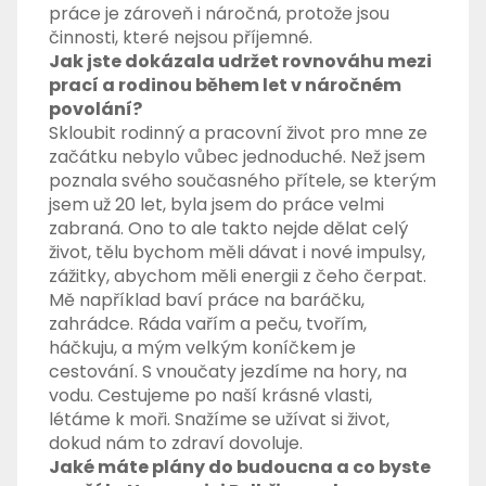
práce je zároveň i náročná, protože jsou
činnosti, které nejsou příjemné.
Jak jste dokázala udržet rovnováhu mezi
prací a rodinou během let v náročném
povolání?
Skloubit rodinný a pracovní život pro mne ze
začátku nebylo vůbec jednoduché. Než jsem
poznala svého současného přítele, se kterým
jsem už 20 let, byla jsem do práce velmi
zabraná. Ono to ale takto nejde dělat celý
život, tělu bychom měli dávat i nové impulsy,
zážitky, abychom měli energii z čeho čerpat.
Mě například baví práce na baráčku,
zahrádce. Ráda vařím a peču, tvořím,
háčkuju, a mým velkým koníčkem je
cestování. S vnoučaty jezdíme na hory, na
vodu. Cestujeme po naší krásné vlasti,
létáme k moři. Snažíme se užívat si život,
dokud nám to zdraví dovoluje.
Jaké máte plány do budoucna a co byste