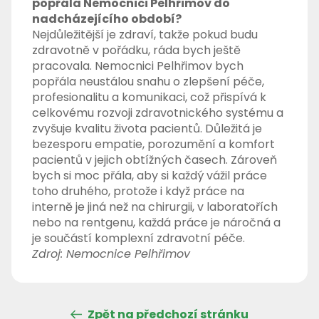
popřála Nemocnici Pelhřimov do
nadcházejícího období?
Nejdůležitější je zdraví, takže pokud budu
zdravotně v pořádku, ráda bych ještě
pracovala. Nemocnici Pelhřimov bych
popřála neustálou snahu o zlepšení péče,
profesionalitu a komunikaci, což přispívá k
celkovému rozvoji zdravotnického systému a
zvyšuje kvalitu života pacientů. Důležitá je
bezesporu empatie, porozumění a komfort
pacientů v jejich obtížných časech. Zároveň
bych si moc přála, aby si každý vážil práce
toho druhého, protože i když práce na
interně je jiná než na chirurgii, v laboratořích
nebo na rentgenu, každá práce je náročná a
je součástí komplexní zdravotní péče.
Zdroj: Nemocnice Pelhřimov
Zpět na předchozí stránku