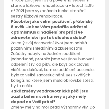
V roce 2013 jsem byla pověřena vedením
stanice lůžkové rehabilitace a v letech 2015
až 2021 jsem vykonávala funkci staniční
sestry lůžkové rehabilitace.
Působíte jako velmi pozitivní, přátelský
člověk. Jak se Vám podařilo udržet si
optimismus a nadšení pro práci ve
zdravotnictví po tak dlouhou dobu?
Za celý svůj dosavadní život jsem nabitá
pozitivními shledáními a zkušenostmi.
Začátky nebyly na žádném oddělení
jednoduché, protože jsme většinou budovali
oddělení tzv. od píky, ale když pak člověk
viděl, co dokázal, kam se oddělení posunulo,
bylo to velké zadostiučinění. Bez skvělých
kolegů, na které jsem měla obrovské štěstí,
by to nešlo.
Jaké změny ve zdravotnické péči jste
zažila během své kariéry a jaký měly
dopad na Vaši práci?
Změny měly na moji práci významný vliv. Do