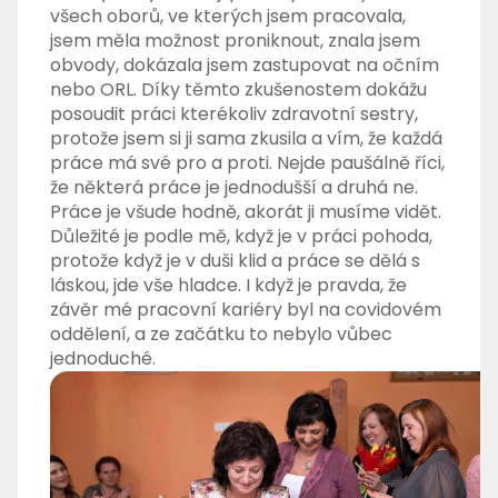
všech oborů, ve kterých jsem pracovala,
jsem měla možnost proniknout, znala jsem
obvody, dokázala jsem zastupovat na očním
nebo ORL. Díky těmto zkušenostem dokážu
posoudit práci kterékoliv zdravotní sestry,
protože jsem si ji sama zkusila a vím, že každá
práce má své pro a proti. Nejde paušálně říci,
že některá práce je jednodušší a druhá ne.
Práce je všude hodně, akorát ji musíme vidět.
Důležité je podle mě, když je v práci pohoda,
protože když je v duši klid a práce se dělá s
láskou, jde vše hladce. I když je pravda, že
závěr mé pracovní kariéry byl na covidovém
oddělení, a ze začátku to nebylo vůbec
jednoduché.