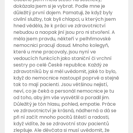
dokázala jsem si je vybrat. Podle mne je
důležitý první dojem. Pamatuji, že když byly
civilní služby, tak byli chlapci, u kterých jsem
hned věděla, že k práci ve zdravotnictví
nebudou a naopak jiní jsou pro ni stvoření. A
měla jsem pravdu, někteří v pelhřimovské
nemocnici pracují dosud. Mnoho kolegyň,
které u mne pracovaly, jsou nyní ve
vedoucích funkcích jako staniční či vrchní
sestry po celé České republice. Každý ze
zdravotníků by si měl uvědomit, jaké to bylo,
když do nemocnice nastoupil poprvé a stejně
tak to mají pacienti. Jsou většinou nejistí,
neví, co je čeká a personál nemocnice je tu
od toho, aby jim vše vysvětlil a poradil jim.
Důležitý je tón hlasu, pohled, empatie. Práce
ve zdravotnictví je krásná, nádherná a dá se
při ní začít mnoho pocitů štěstí a radosti,
když vidíte, že se zdravotní stav pacientů
zlepšuje. Ale děvčata si musí uvědomit, že