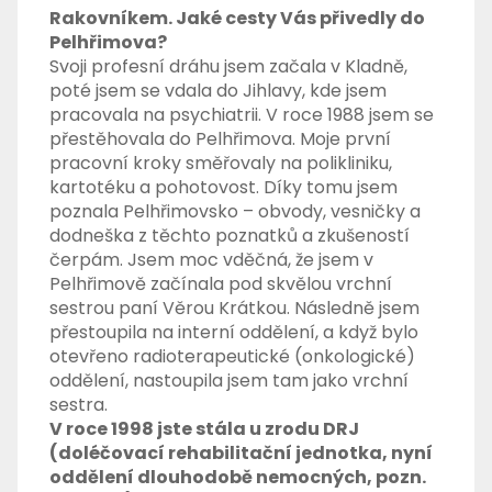
Rakovníkem. Jaké cesty Vás přivedly do
Pelhřimova?
Svoji profesní dráhu jsem začala v Kladně,
poté jsem se vdala do Jihlavy, kde jsem
pracovala na psychiatrii. V roce 1988 jsem se
přestěhovala do Pelhřimova. Moje první
pracovní kroky směřovaly na polikliniku,
kartotéku a pohotovost. Díky tomu jsem
poznala Pelhřimovsko – obvody, vesničky a
dodneška z těchto poznatků a zkušeností
čerpám. Jsem moc vděčná, že jsem v
Pelhřimově začínala pod skvělou vrchní
sestrou paní Věrou Krátkou. Následně jsem
přestoupila na interní oddělení, a když bylo
otevřeno radioterapeutické (onkologické)
oddělení, nastoupila jsem tam jako vrchní
sestra.
V roce 1998 jste stála u zrodu DRJ
(doléčovací rehabilitační jednotka, nyní
oddělení dlouhodobě nemocných, pozn.