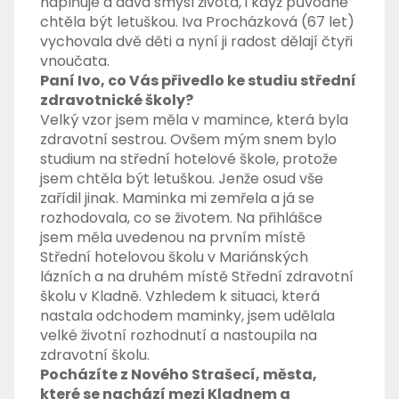
naplňuje a dává smysl života, i když původně
chtěla být letuškou. Iva Procházková (67 let)
vychovala dvě děti a nyní ji radost dělají čtyři
vnoučata.
Paní Ivo, co Vás přivedlo ke studiu střední
zdravotnické školy?
Velký vzor jsem měla v mamince, která byla
zdravotní sestrou. Ovšem mým snem bylo
studium na střední hotelové škole, protože
jsem chtěla být letuškou. Jenže osud vše
zařídil jinak. Maminka mi zemřela a já se
rozhodovala, co se životem. Na přihlášce
jsem měla uvedenou na prvním místě
Střední hotelovou školu v Mariánských
lázních a na druhém místě Střední zdravotní
školu v Kladně. Vzhledem k situaci, která
nastala odchodem maminky, jsem udělala
velké životní rozhodnutí a nastoupila na
zdravotní školu.
Pocházíte z Nového Strašecí, města,
které se nachází mezi Kladnem a