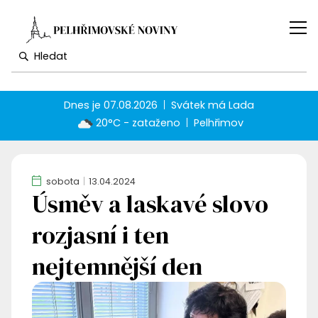
Dnes je
07.08.2026
Svátek má
Lada
20°C - zataženo
Pelhřimov
sobota
13.04.2024
Úsměv a laskavé slovo
rozjasní i ten
nejtemnější den