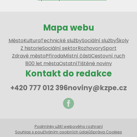
Mapa webu
Město
Kultura
Technické služby
Sociální služby
Školy
Z historie
Sociální sektor
Rozhovory
Sport
Zdravé město
Příroda
Místní části
Cestovní ruch
800 let města
Ostatní
Tištěné noviny
Kontakt do redakce
+420 777 012 396
noviny@kzpe.cz
Podmínky užití webového rozhraní
Souhlas s používáním osobních údajů
Správa Cookies