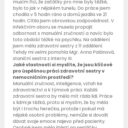
musím říci, že začátky pro mne byly těžké,
bylo to jak v nějakém tunelu. Do práce jsem
chodila v 5 hodin ráno a domů jezdila ve 21
hodin. Cítila jsem obrovskou zodpovědnost. V
infekčním oboru se musela propojit
odbornost s manuální zručností a navíc bylo
toto období těžké na psychiku. Na oddělení
jsem měla zdravotní sestry z 11 oddělení.
Tehdy mi velmi pomohla Mgr. Anna Palánová,
staniční sestra z interny III.
Jaké vlastnosti si myslíte, že jsou klíčové
pro úspěšnou práci zdravotní sestry v
nemocničním prostředí?
Manuální zručnost, inteligence, vztah ke
zdravotnictví a k týmové práci. Každá
zdravotní sestra by měla mít ráda lidi. Práce
s lidmi je těžká, proto si myslím, že by měla
být i trochu herečka, protože i pokud má
nějaké osobní problémy, nemůže si dovolit
dávat svoje emoce najevo před pacienty.
Osobně jsem měla štěstí na sestřičky,