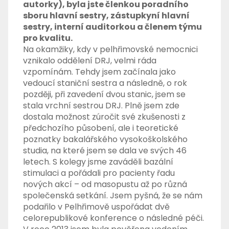
autorky), byla jste členkou poradního
sboru hlavní sestry, zástupkyní hlavní
sestry, interní auditorkou a členem týmu
pro kvalitu.
Na okamžiky, kdy v pelhřimovské nemocnici
vznikalo oddělení DRJ, velmi ráda
vzpomínám. Tehdy jsem začínala jako
vedoucí staniční sestra a následně, o rok
později, při zavedení dvou stanic, jsem se
stala vrchní sestrou DRJ. Plně jsem zde
dostala možnost zúročit své zkušenosti z
předchozího působení, ale i teoretické
poznatky bakalářského vysokoškolského
studia, na které jsem se dala ve svých 46
letech. S kolegy jsme zaváděli bazální
stimulaci a pořádali pro pacienty řadu
nových akcí – od masopustu až po různá
společenská setkání. Jsem pyšná, že se nám
podařilo v Pelhřimově uspořádat dvě
celorepublikové konference o následné péči.