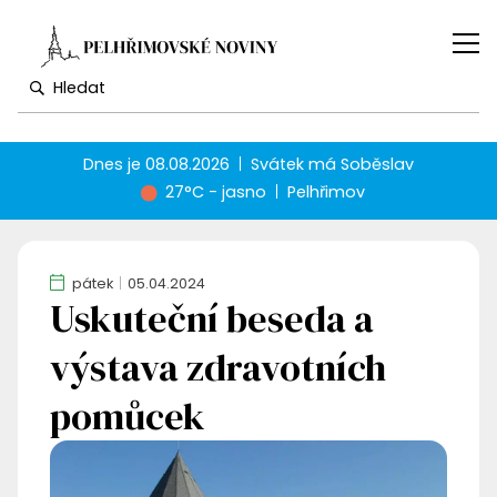
Dnes je
08.08.2026
Svátek má
Soběslav
27°C - jasno
Pelhřimov
pátek
05.04.2024
Uskuteční beseda a
výstava zdravotních
pomůcek