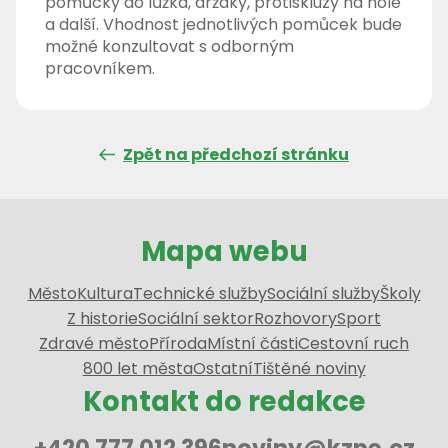
pomůcky do lůžka, držáky, protiskluzy na hole
a další. Vhodnost jednotlivých pomůcek bude
možné konzultovat s odborným
pracovníkem.
Zpět na předchozí stránku
Mapa webu
Město
Kultura
Technické služby
Sociální služby
Školy
Z historie
Sociální sektor
Rozhovory
Sport
Zdravé město
Příroda
Místní části
Cestovní ruch
800 let města
Ostatní
Tištěné noviny
Kontakt do redakce
+420 777 012 396
noviny@kzpe.cz