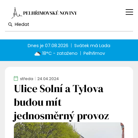
Dnes je
07.08.2026
Svátek má
Lada
18°C - zataženo
Pelhřimov
středa
24.04.2024
Ulice Solní a Tylova
budou mít
jednosměrný provoz