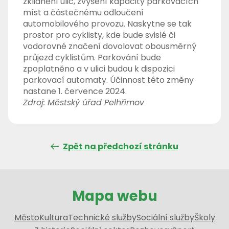
zklidnění ulic, zvýšení kapacity parkovacích
míst a částečnému odloučení
automobilového provozu. Naskytne se tak
prostor pro cyklisty, kde bude svislé či
vodorovné značení dovolovat obousměrný
průjezd cyklistům. Parkování bude
zpoplatněno a v ulici budou k dispozici
parkovací automaty. Účinnost této změny
nastane 1. července 2024.
Zdroj: Městský úřad Pelhřimov
Zpět na předchozí stránku
Mapa webu
Město
Kultura
Technické služby
Sociální služby
Školy