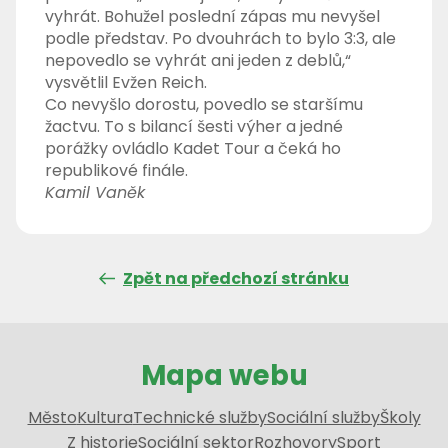
vyhrát. Bohužel poslední zápas mu nevyšel
podle představ. Po dvouhrách to bylo 3:3, ale
nepovedlo se vyhrát ani jeden z deblů,“
vysvětlil Evžen Reich.
Co nevyšlo dorostu, povedlo se staršímu
žactvu. To s bilancí šesti výher a jedné
porážky ovládlo Kadet Tour a čeká ho
republikové finále.
Kamil Vaněk
Zpět na předchozí stránku
Mapa webu
Město
Kultura
Technické služby
Sociální služby
Školy
Z historie
Sociální sektor
Rozhovory
Sport