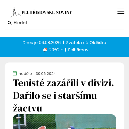
Dnes je
06.08.2026
Svátek má
Oldřiška
20°C -
Pelhřimov
neděle
30.06.2024
Tenisté zazářili v divizi.
Dařilo se i staršímu
žactvu