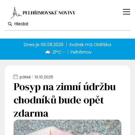
Dnes je
06.08.2026
Svátek má
Oldřiška
21°C -
Pelhřimov
pátek
10.10.2025
Posyp na zimní údržbu
chodníků bude opět
zdarma