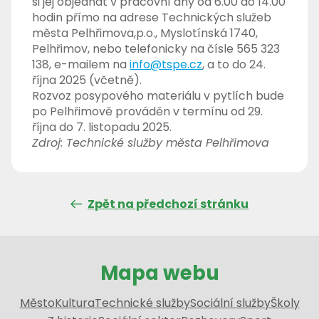
si jej objednat v pracovní dny od 6.00 do 14.00
hodin přímo na adrese Technických služeb
města Pelhřimova,p.o., Myslotínská 1740,
Pelhřimov, nebo telefonicky na čísle 565 323
138, e-mailem na
info@tspe.cz
, a to do 24.
října 2025 (včetně).
Rozvoz posypového materiálu v pytlích bude
po Pelhřimově prováděn v termínu od 29.
října do 7. listopadu 2025.
Zdroj: Technické služby města Pelhřimova
Zpět na předchozí stránku
Mapa webu
Město
Kultura
Technické služby
Sociální služby
Školy