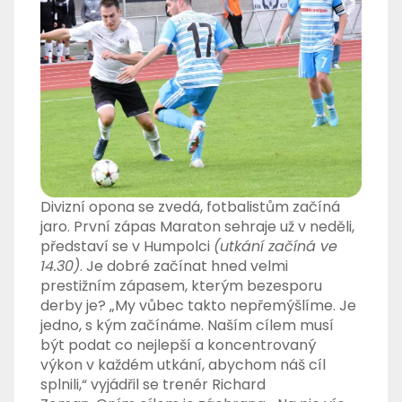
Divizní opona se zvedá, fotbalistům začíná
jaro. První zápas Maraton sehraje už v neděli,
představí se v Humpolci
(utkání začíná ve
14.30)
. Je dobré začínat hned velmi
prestižním zápasem, kterým bezesporu
derby je? „My vůbec takto nepřemýšlíme. Je
jedno, s kým začínáme. Naším cílem musí
být podat co nejlepší a koncentrovaný
výkon v každém utkání, abychom náš cíl
splnili,“ vyjádřil se trenér Richard