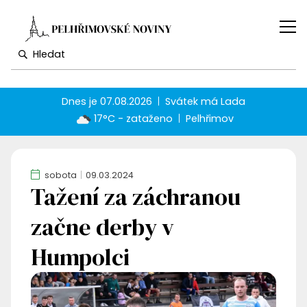
Dnes je
07.08.2026
Svátek má
Lada
17°C - zataženo
Pelhřimov
sobota
09.03.2024
Tažení za záchranou
začne derby v
Humpolci