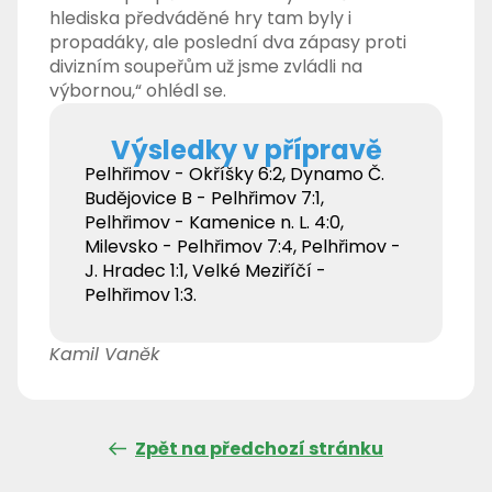
hlediska předváděné hry tam byly i
propadáky, ale poslední dva zápasy proti
divizním soupeřům už jsme zvládli na
výbornou,“ ohlédl se.
Výsledky v přípravě
Pelhřimov - Okříšky 6:2, Dynamo Č.
Budějovice B - Pelhřimov 7:1,
Pelhřimov - Kamenice n. L. 4:0,
Milevsko - Pelhřimov 7:4, Pelhřimov -
J. Hradec 1:1, Velké Meziříčí -
Pelhřimov 1:3.
Kamil Vaněk
Zpět na předchozí stránku