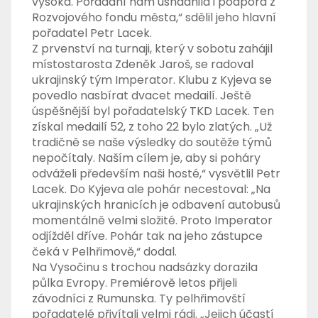
vysoká. Pořádání nám usnadnila i podpora z
Rozvojového fondu města,“ sdělil jeho hlavní
pořadatel Petr Lacek.
Z prvenství na turnaji, který v sobotu zahájil
místostarosta Zdeněk Jaroš, se radoval
ukrajinský tým Imperator. Klubu z Kyjeva se
povedlo nasbírat dvacet medailí. Ještě
úspěšnější byl pořadatelský TKD Lacek. Ten
získal medailí 52, z toho 22 bylo zlatých. „Už
tradičně se naše výsledky do soutěže týmů
nepočítaly. Naším cílem je, aby si poháry
odváželi především naši hosté,“ vysvětlil Petr
Lacek. Do Kyjeva ale pohár necestoval: „Na
ukrajinských hranicích je odbavení autobusů
momentálně velmi složité. Proto Imperator
odjížděl dříve. Pohár tak na jeho zástupce
čeká v Pelhřimově,“ dodal.
Na Vysočinu s trochou nadsázky dorazila
půlka Evropy. Premiérově letos přijeli
závodníci z Rumunska. Ty pelhřimovští
pořadatelé přivítali velmi rádi. „Jejich účastí