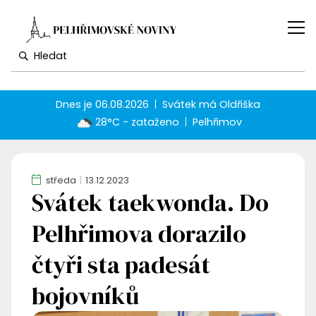
Dnes je
06.08.2026
Svátek má
Oldřiška
28°C - zataženo
Pelhřimov
středa
13.12.2023
Svátek taekwonda. Do
Pelhřimova dorazilo
čtyři sta padesát
bojovníků