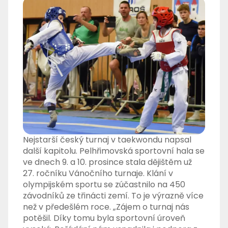
Nejstarší český turnaj v taekwondu napsal
další kapitolu. Pelhřimovská sportovní hala se
ve dnech 9. a 10. prosince stala dějištěm už
27. ročníku Vánočního turnaje. Klání v
olympijském sportu se zúčastnilo na 450
závodníků ze třinácti zemí. To je výrazně více
než v předešlém roce. „Zájem o turnaj nás
potěšil. Díky tomu byla sportovní úroveň