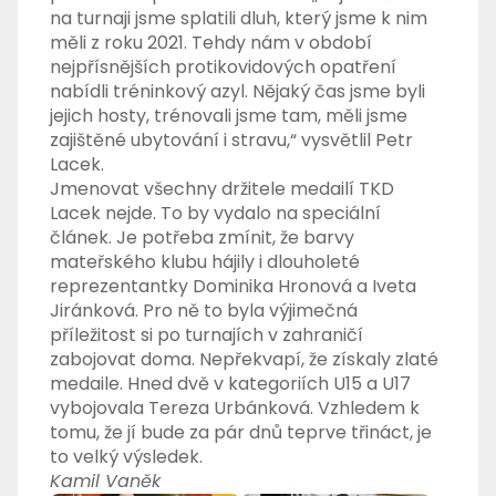
na turnaji jsme splatili dluh, který jsme k nim
měli z roku 2021. Tehdy nám v období
nejpřísnějších protikovidových opatření
nabídli tréninkový azyl. Nějaký čas jsme byli
jejich hosty, trénovali jsme tam, měli jsme
zajištěné ubytování i stravu,“ vysvětlil Petr
Lacek.
Jmenovat všechny držitele medailí TKD
Lacek nejde. To by vydalo na speciální
článek. Je potřeba zmínit, že barvy
mateřského klubu hájily i dlouholeté
reprezentantky Dominika Hronová a Iveta
Jiránková. Pro ně to byla výjimečná
příležitost si po turnajích v zahraničí
zabojovat doma. Nepřekvapí, že získaly zlaté
medaile. Hned dvě v kategoriích U15 a U17
vybojovala Tereza Urbánková. Vzhledem k
tomu, že jí bude za pár dnů teprve třináct, je
to velký výsledek.
Kamil Vaněk