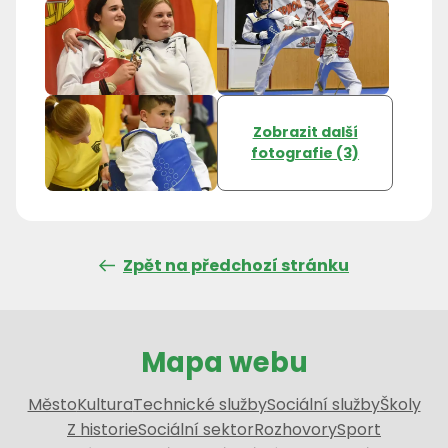
Zobrazit další
fotografie (3)
Zpět na předchozí stránku
Mapa webu
Město
Kultura
Technické služby
Sociální služby
Školy
Z historie
Sociální sektor
Rozhovory
Sport