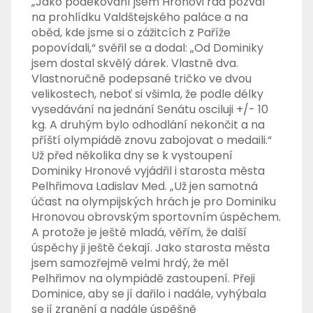
„Jako poděkování jsem Hronovi rád pozval
na prohlídku Valdštejského paláce a na
oběd, kde jsme si o zážitcích z Paříže
popovídali,“ svěřil se a dodal: „Od Dominiky
jsem dostal skvělý dárek. Vlastně dva.
Vlastnoručně podepsané tričko ve dvou
velikostech, neboť si všimla, že podle délky
vysedávání na jednání Senátu osciluji +/- 10
kg. A druhým bylo odhodlání nekončit a na
příští olympiádě znovu zabojovat o medaili.“
Už před několika dny se k vystoupení
Dominiky Hronové vyjádřil i starosta města
Pelhřimova Ladislav Med. „Už jen samotná
účast na olympijských hrách je pro Dominiku
Hronovou obrovským sportovním úspěchem.
A protože je ještě mladá, věřím, že další
úspěchy ji ještě čekají. Jako starosta města
jsem samozřejmě velmi hrdý, že měl
Pelhřimov na olympiádě zastoupení. Přeji
Dominice, aby se jí dařilo i nadále, vyhýbala
se jí zranění a nadále úspěšně