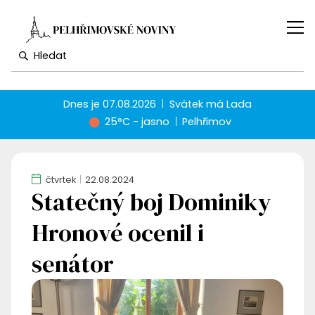
Dnes je
07.08.2026
Svátek má
Lada
25°C - jasno
Pelhřimov
čtvrtek
22.08.2024
Statečný boj Dominiky
Hronové ocenil i
senátor