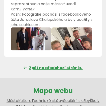
reprezentovala naše město,“ uvedl.
Kamil Vaněk
Pozn.: Fotografie pochází z facebookového
účtu Jaroslava Chalupského a byly použity s
jeho souhlasem.
Zpět na předchozí stránku
Mapa webu
Město
Kultura
Technické služby
Sociální služby
Školy