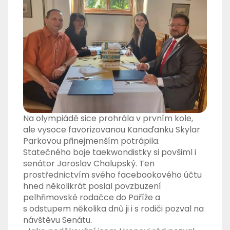
Na olympiádě sice prohrála v prvním kole,
ale vysoce favorizovanou Kanaďanku Skylar
Parkovou přinejmenším potrápila.
Statečného boje taekwondistky si povšiml i
senátor Jaroslav Chalupský. Ten
prostřednictvím svého facebookového účtu
hned několikrát poslal povzbuzení
pelhřimovské rodačce do Paříže a
s odstupem několika dnů ji i s rodiči pozval na
návštěvu Senátu.