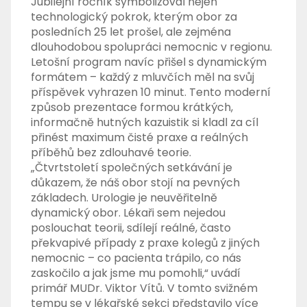
Jubilejní ročník symbolizoval nejen
technologický pokrok, kterým obor za
posledních 25 let prošel, ale zejména
dlouhodobou spolupráci nemocnic v regionu.
Letošní program navíc přišel s dynamickým
formátem – každý z mluvčích měl na svůj
příspěvek vyhrazen 10 minut. Tento moderní
způsob prezentace formou krátkých,
informačně hutných kazuistik si kladl za cíl
přinést maximum čisté praxe a reálných
příběhů bez zdlouhavé teorie.
„Čtvrtstoletí společných setkávání je
důkazem, že náš obor stojí na pevných
základech. Urologie je neuvěřitelně
dynamický obor. Lékaři sem nejedou
poslouchat teorii, sdílejí reálné, často
překvapivé případy z praxe kolegů z jiných
nemocnic – co pacienta trápilo, co nás
zaskočilo a jak jsme mu pomohli,“ uvádí
primář MUDr. Viktor Vítů. V tomto svižném
tempu se v lékařské sekci představilo více