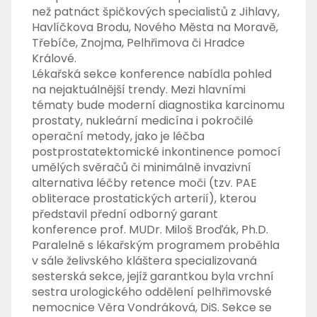
než patnáct špičkových specialistů z Jihlavy,
Havlíčkova Brodu, Nového Města na Moravě,
Třebíče, Znojma, Pelhřimova či Hradce
Králové.
Lékařská sekce konference nabídla pohled
na nejaktuálnější trendy. Mezi hlavními
tématy bude moderní diagnostika karcinomu
prostaty, nukleární medicína i pokročilé
operační metody, jako je léčba
postprostatektomické inkontinence pomocí
umělých svěračů či minimálně invazivní
alternativa léčby retence moči (tzv. PAE
obliterace prostatických arterií), kterou
představil přední odborný garant
konference prof. MUDr. Miloš Broďák, Ph.D.
Paralelně s lékařským programem proběhla
v sále želivského kláštera specializovaná
sesterská sekce, jejíž garantkou byla vrchní
sestra urologického oddělení pelhřimovské
nemocnice Věra Vondráková, DiS. Sekce se