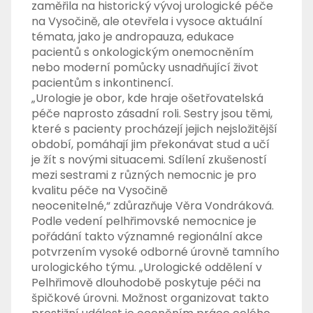
zaměřila na historický vývoj urologické péče
na Vysočině, ale otevřela i vysoce aktuální
témata, jako je andropauza, edukace
pacientů s onkologickým onemocněním
nebo moderní pomůcky usnadňující život
pacientům s inkontinencí.
„Urologie je obor, kde hraje ošetřovatelská
péče naprosto zásadní roli. Sestry jsou těmi,
které s pacienty procházejí jejich nejsložitější
období, pomáhají jim překonávat stud a učí
je žít s novými situacemi. Sdílení zkušeností
mezi sestrami z různých nemocnic je pro
kvalitu péče na Vysočině
neocenitelné,“ zdůrazňuje Věra Vondráková.
Podle vedení pelhřimovské nemocnice je
pořádání takto významné regionální akce
potvrzením vysoké odborné úrovně tamního
urologického týmu. „Urologické oddělení v
Pelhřimově dlouhodobě poskytuje péči na
špičkové úrovni. Možnost organizovat takto