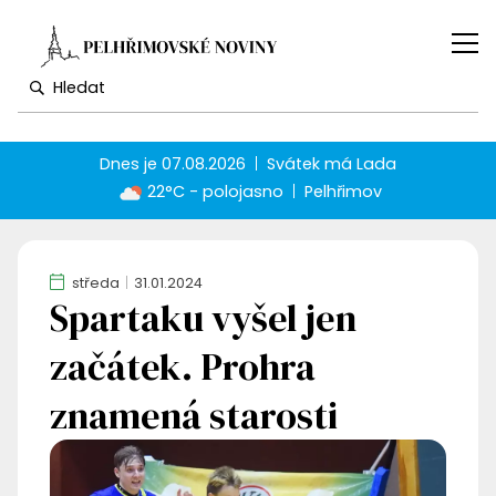
Dnes je
07.08.2026
Svátek má
Lada
22°C - polojasno
Pelhřimov
středa
31.01.2024
Spartaku vyšel jen
začátek. Prohra
znamená starosti