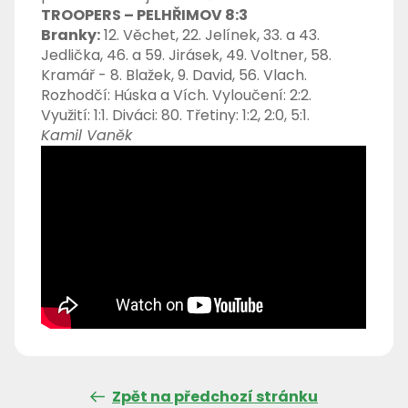
TROOPERS – PELHŘIMOV 8:3
Branky:
12. Věchet, 22. Jelínek, 33. a 43.
Jedlička, 46. a 59. Jirásek, 49. Voltner, 58.
Kramář - 8. Blažek, 9. David, 56. Vlach.
Rozhodčí: Húska a Vích. Vyloučení: 2:2.
Využití: 1:1. Diváci: 80. Třetiny: 1:2, 2:0, 5:1.
Kamil Vaněk
Zpět na předchozí stránku