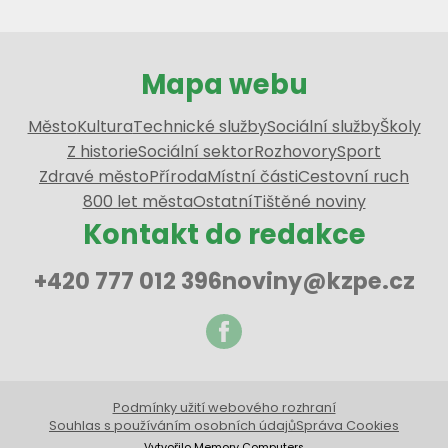
Mapa webu
Město
Kultura
Technické služby
Sociální služby
Školy
Z historie
Sociální sektor
Rozhovory
Sport
Zdravé město
Příroda
Místní části
Cestovní ruch
800 let města
Ostatní
Tištěné noviny
Kontakt do redakce
+420 777 012 396
noviny@kzpe.cz
Podmínky užití webového rozhraní
Souhlas s používáním osobních údajů
Správa Cookies
Vytvořilo Memory Computers