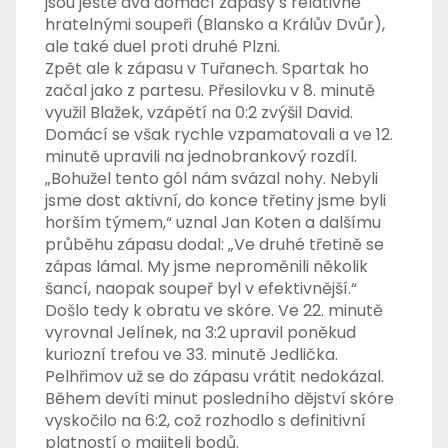
jsou ještě dva domácí zápasy s relativně
hratelnými soupeři (Blansko a Králův Dvůr),
ale také duel proti druhé Plzni.
Zpět ale k zápasu v Tuřanech. Spartak ho
začal jako z partesu. Přesilovku v 8. minutě
využil Blažek, vzápětí na 0:2 zvýšil David.
Domácí se však rychle vzpamatovali a ve 12.
minutě upravili na jednobrankový rozdíl.
„Bohužel tento gól nám svázal nohy. Nebyli
jsme dost aktivní, do konce třetiny jsme byli
horším týmem,“ uznal Jan Koten a dalšímu
průběhu zápasu dodal: „Ve druhé třetině se
zápas lámal. My jsme neproměnili několik
šancí, naopak soupeř byl v efektivnější.“
Došlo tedy k obratu ve skóre. Ve 22. minutě
vyrovnal Jelínek, na 3:2 upravil poněkud
kuriozní trefou ve 33. minutě Jedlička.
Pelhřimov už se do zápasu vrátit nedokázal.
Během devíti minut posledního dějství skóre
vyskočilo na 6:2, což rozhodlo s definitivní
platností o majiteli bodů.