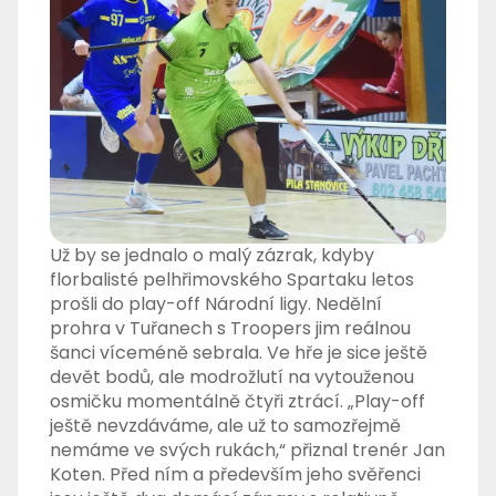
Už by se jednalo o malý zázrak, kdyby
florbalisté pelhřimovského Spartaku letos
prošli do play-off Národní ligy. Nedělní
prohra v Tuřanech s Troopers jim reálnou
šanci víceméně sebrala. Ve hře je sice ještě
devět bodů, ale modrožlutí na vytouženou
osmičku momentálně čtyři ztrácí. „Play-off
ještě nevzdáváme, ale už to samozřejmě
nemáme ve svých rukách,“ přiznal trenér Jan
Koten. Před ním a především jeho svěřenci