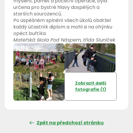
myšlení, paměť a početní operace, byla
určena pro bystré hlavy dospělých a
starších sourozenců.
Po úspěšném splnění všech úkolů obdržel
každý účastník diplom a mohl si na ohýnku
opéct buřtíka.
Mateřská škola Pod Náspem, třída Sluníček
Zobrazit další
fotografie (1)
Zpět na předchozí stránku