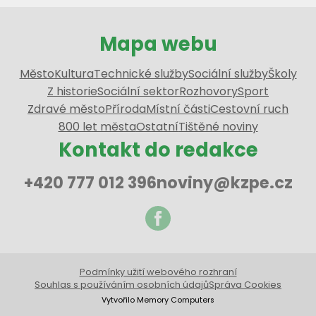
Mapa webu
Město
Kultura
Technické služby
Sociální služby
Školy
Z historie
Sociální sektor
Rozhovory
Sport
Zdravé město
Příroda
Místní části
Cestovní ruch
800 let města
Ostatní
Tištěné noviny
Kontakt do redakce
+420 777 012 396
noviny@kzpe.cz
Podmínky užití webového rozhraní
Souhlas s používáním osobních údajů
Správa Cookies
Vytvořilo Memory Computers