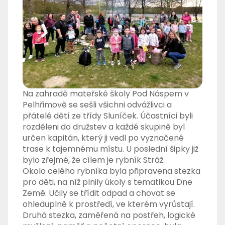
Na zahradě mateřské školy Pod Náspem v
Pelhřimově se sešli všichni odvážlivci a
přátelé dětí ze třídy Sluníček. Účastníci byli
rozděleni do družstev a každé skupině byl
určen kapitán, který ji vedl po vyznačené
trase k tajemnému místu. U poslední šipky již
bylo zřejmé, že cílem je rybník Stráž.
Okolo celého rybníka byla připravena stezka
pro děti, na níž plnily úkoly s tematikou Dne
Země. Učily se třídit odpad a chovat se
ohleduplně k prostředí, ve kterém vyrůstají.
Druhá stezka, zaměřená na postřeh, logické