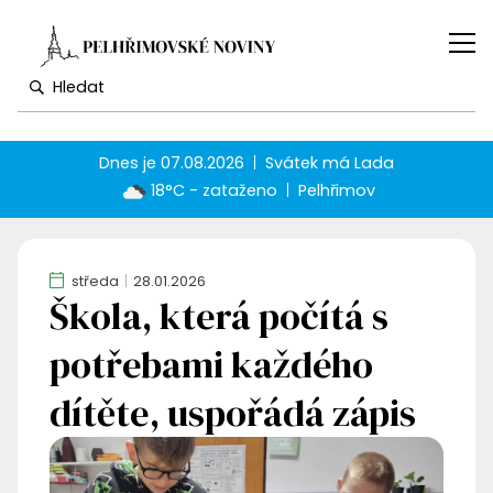
Dnes je
07.08.2026
Svátek má
Lada
18°C - zataženo
Pelhřimov
středa
28.01.2026
Škola, která počítá s
potřebami každého
dítěte, uspořádá zápis