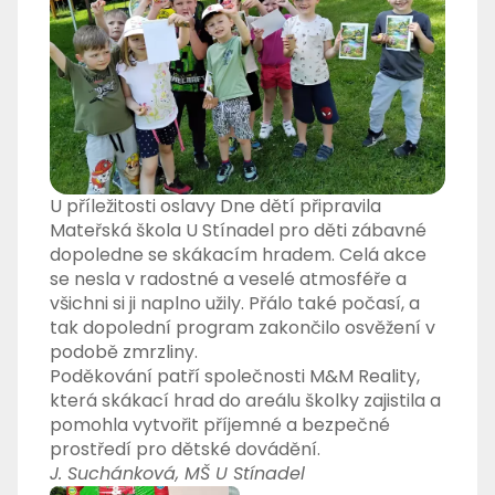
U příležitosti oslavy Dne dětí připravila
Mateřská škola U Stínadel
pro děti zábavné
dopoledne se skákacím hradem. Celá akce
se nesla v radostné a veselé atmosféře a
všichni si ji naplno užily. Přálo také počasí, a
tak dopolední program zakončilo osvěžení v
podobě zmrzliny.
Poděkování patří společnosti
M&M Reality
,
která skákací hrad do areálu školky zajistila a
pomohla vytvořit příjemné a bezpečné
prostředí pro dětské dovádění.
J. Suchánková, MŠ U Stínadel