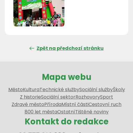
Zpět na předchozí stránku
Mapa webu
Město
Kultura
Technické služby
Sociální služby
Školy
Z historie
Sociální sektor
Rozhovory
Sport
Zdravé město
Příroda
Místní části
Cestovní ruch
800 let města
Ostatní
Tištěné noviny
Kontakt do redakce