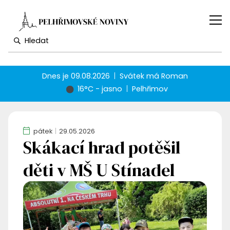
Dnes je
09.08.2026
Svátek má
Roman
16°C - jasno
Pelhřimov
pátek
29.05.2026
Skákací hrad potěšil
děti v MŠ U Stínadel