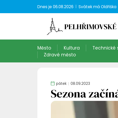
Dnes je
06.08.2026
Svátek má
Oldřiška
Město
Kultura
Technické 
Zdravé město
pátek
08.09.2023
Sezona začíná,