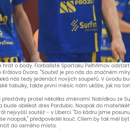
e hrát o body. Florbalisté Spartaku Pelhřimov odstar
 Králova Dvora. "Soutež je pro nás do značném mír
 Čeká nás tedy jedenáct nových soupeřů. V úvodu 
é tabulky, takže první měsíc nám ukáže, jak na tom 
í přestávky prošel několika změnami. Nabídkou ze S
k a bude oblékat dres Pardubic. Naopak do mateřskéh
hrál nejvyšší soutěž - v Liberci. "Do kádru jsme posunul
íše naopak," předpověděl kouč. Cílem by tak měl být
ončit do osmého místa.