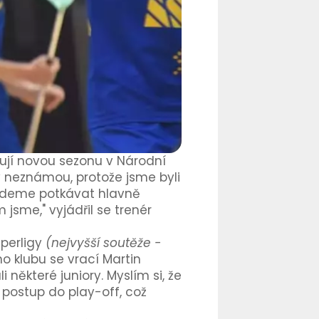
tují novou sezonu v Národní
y neznámou, protože jsme byli
budeme potkávat hlavně
jsme," vyjádřil se trenér
uperligy
(nejvyšší soutěže -
o klubu se vrací Martin
i některé juniory. Myslím si, že
 postup do play-off, což