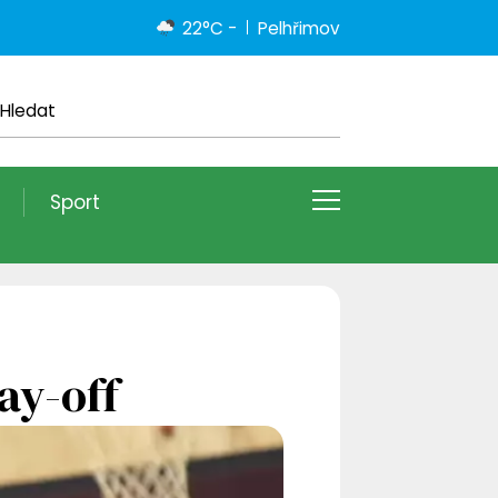
22°C -
Pelhřimov
Sport
ay-off