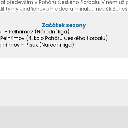
l především v Poháru Českého florbalu. V něm už pr
dil týmy Jindřichova Hradce a minulou neděli Beneš
Začátek sezony
r - Pelhřimov (Národní liga)
Pelhřimov (4. kolo Poháru Českého florbalu)
lhřimov - Písek (Národní liga)