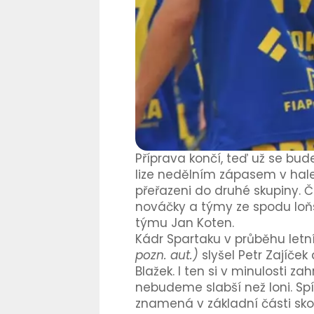
Příprava končí, teď už se bud
lize nedělním zápasem v hale
přeřazeni do druhé skupiny.
nováčky a týmy ze spodu loňsk
týmu Jan Koten.
Kádr Spartaku v průběhu letn
pozn. aut.)
slyšel Petr Zajíče
Blažek. I ten si v minulosti za
nebudeme slabší než loni. Sp
znamená v základní části sk