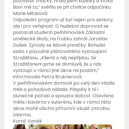
poznávat značky, hrála jsem kuželky a víčka.
Baví mě to,“ svěřila se při chvilce odpočinku
Marie Mitasová.
Odpolední program už byl nejen pro seniory,
ale i pro veřejnost. O hudební doprovod se
postarali studenti pelhřimovské Základní
umělecké školy, na trubku zahrál Jaroslav
Dušek. Zpívaly se lidové písničky. Bohužel
sešlo z původně plánovaného vystoupení
Stražišťanu. „Klienti o něj nepřijdou. Se
Stražišťanem jsme se domluvili, že u nás
vystoupí v rámci jiné akce na podzim,“
informovala Petra Bruknerová.
V pelhřimovském domově po celý den vládla
milá a pohodová nálada. Přispěly k ní i
slunečné počasí a spousta dobrot. Otevřeno
měla i kavárna v suterénu, kde v rámci této
akce mohli všichni přítomní okusit zmrzlinu
zdarma.
Kamil Vaněk