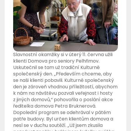
Slavnostní okamžiky si v úterý 11. června užili
klienti Domova pro seniory Pelhřimov.
Uskutečnil se tam už tradiční Kulturně
společenský den. „Především chceme, aby
se naši klienti pobavili. Kulturně společenský
den je zároveň vhodnou příležitostí, abychom
k nám na návštěvu pozvali veřejnost i hosty
z jiných domovů,“ pohovořila o poslání akce
ředitelka domova Petra Bruknerová.
Dopolední program se odehrával v pátém
patře budovy. Byl určen klientům domova a
nesl se v duchu soutěží. „Už jsem zkusila