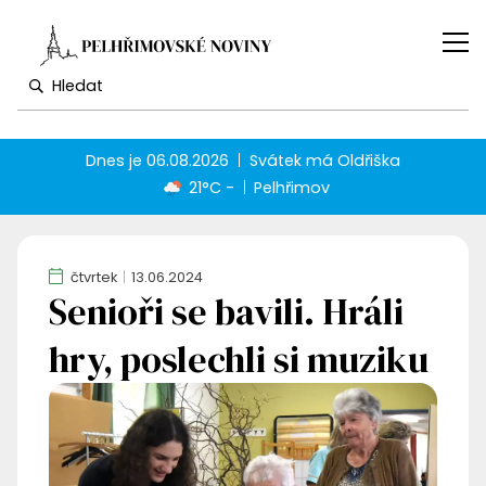
Dnes je
06.08.2026
Svátek má
Oldřiška
21°C -
Pelhřimov
čtvrtek
13.06.2024
Senioři se bavili. Hráli
hry, poslechli si muziku