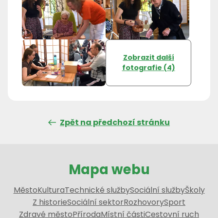
Zobrazit další
fotografie (4)
Zpět na předchozí stránku
Mapa webu
Město
Kultura
Technické služby
Sociální služby
Školy
Z historie
Sociální sektor
Rozhovory
Sport
Zdravé město
Příroda
Místní části
Cestovní ruch