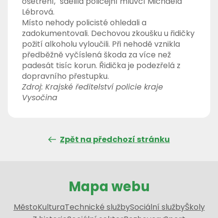
ošetření," sdělila policejní mluvčí Michaela
Lébrová.
Místo nehody policisté ohledali a
zadokumentovali. Dechovou zkoušku u řidičky
požití alkoholu vyloučili. Při nehodě vznikla
předběžně vyčíslená škoda za více než
padesát tisíc korun. Řidička je podezřelá z
dopravního přestupku.
Zdroj: Krajské ředitelství policie kraje
Vysočina
Zpět na předchozí stránku
Mapa webu
Město
Kultura
Technické služby
Sociální služby
Školy