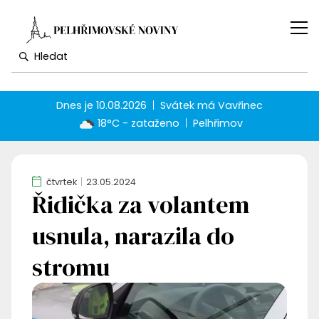
Dnes je
10.08.2026
Svátek má
Vavřinec
18°C - zataženo
Pelhřimov
čtvrtek
23.05.2024
Řidička za volantem
usnula, narazila do
stromu