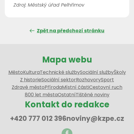
Zdroj: Městský úřad Pelhřimov
Zpět na předchozí stránku
Mapa webu
Město
Kultura
Technické služby
Sociální služby
Školy
Z historie
Sociální sektor
Rozhovory
Sport
Zdravé město
Příroda
Místní části
Cestovní ruch
800 let města
Ostatní
Tištěné noviny
Kontakt do redakce
+420 777 012 396
noviny@kzpe.cz