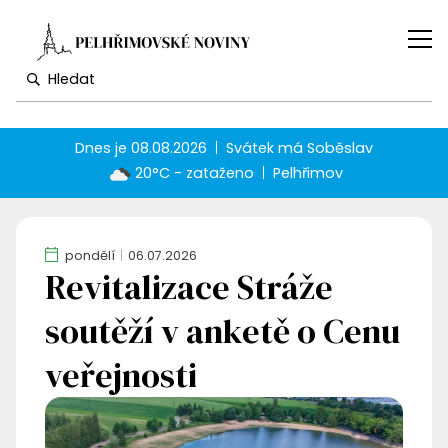
Dnes je
08.08.2026
Svátek má
Soběslav
20°C - zataženo
Pelhřimov
pondělí
06.07.2026
Revitalizace Stráže
soutěží v anketě o Cenu
veřejnosti