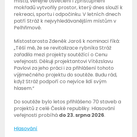
místa, veřejné osvětlení i zpřístupnění
mokřadů vytvořily prostor, který dnes slouží k
rekreaci, sportu i odpočinku. V letních dnech
patří Stráž k nejvyhledávanějším místům v
Pelhřimově.
Místostarosta Zdeněk Jaroš k nominaci říká:
„Těší mě, že se revitalizace rybníka Stráž
zařadila mezi projekty soutěžící o Cenu
veřejnosti. Děkuji projektantovi Vítězslavu
Pavlovi za jeho práci i za přihlášení tohoto
výjimečného projektu do soutěže. Budu rád,
když Stráž podpoří co nejvíce lidí svým
hlasem.“
Do soutěže bylo letos přihlášeno 70 staveb a
projektů z celé České republiky. Hlasování
veřejnosti probíhá
do 23. srpna 2026
.
Hlasování