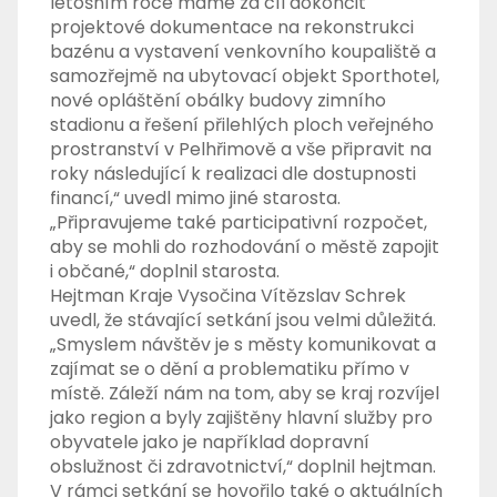
letošním roce máme za cíl dokončit
projektové dokumentace na rekonstrukci
bazénu a vystavení venkovního koupaliště a
samozřejmě na ubytovací objekt Sporthotel,
nové opláštění obálky budovy zimního
stadionu a řešení přilehlých ploch veřejného
prostranství v Pelhřimově a vše připravit na
roky následující k realizaci dle dostupnosti
financí,“ uvedl mimo jiné starosta.
„Připravujeme také participativní rozpočet,
aby se mohli do rozhodování o městě zapojit
i občané,“ doplnil starosta.
Hejtman Kraje Vysočina Vítězslav Schrek
uvedl, že stávající setkání jsou velmi důležitá.
„Smyslem návštěv je s městy komunikovat a
zajímat se o dění a problematiku přímo v
místě. Záleží nám na tom, aby se kraj rozvíjel
jako region a byly zajištěny hlavní služby pro
obyvatele jako je například dopravní
obslužnost či zdravotnictví,“ doplnil hejtman.
V rámci setkání se hovořilo také o aktuálních