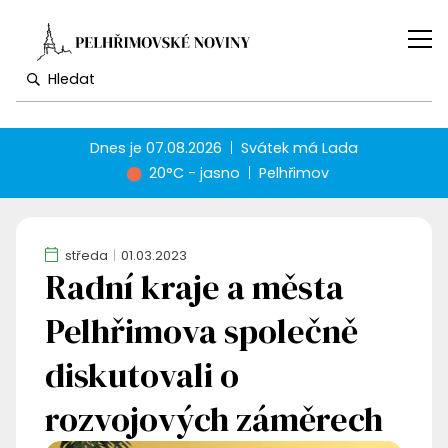
Dnes je
07.08.2026
Svátek má
Lada
20°C - jasno
Pelhřimov
středa
01.03.2023
Radní kraje a města
Pelhřimova společně
diskutovali o
rozvojových záměrech