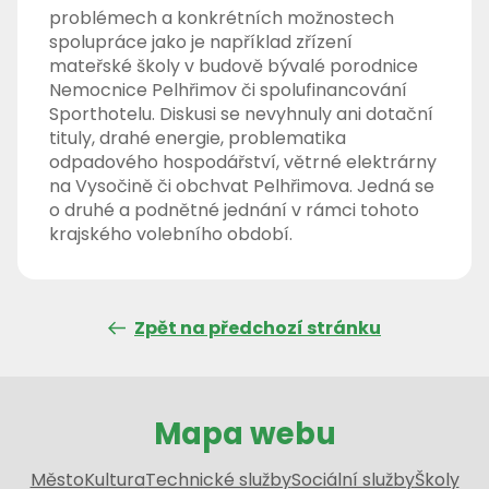
problémech a konkrétních možnostech
spolupráce jako je například zřízení
mateřské školy v budově bývalé porodnice
Nemocnice Pelhřimov či spolufinancování
Sporthotelu. Diskusi se nevyhnuly ani dotační
tituly, drahé energie, problematika
odpadového hospodářství, větrné elektrárny
na Vysočině či obchvat Pelhřimova. Jedná se
o druhé a podnětné jednání v rámci tohoto
krajského volebního období.
Zpět na předchozí stránku
Mapa webu
Město
Kultura
Technické služby
Sociální služby
Školy