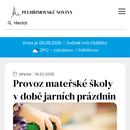
Dnes je
06.08.2026
Svátek má
Oldřiška
21°C - zataženo
Pelhřimov
středa
19.02.2025
Provoz mateřské školy
v době jarních prázdnin