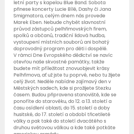
letní party s kapelou Blue Band. Sobota
přinese koncerty Lucie Bílé, Dashy či Jana
Smigmatora, celým dnem nás provede
Marek Eben. Nebude chybět slavnostní
průvod zástupců pelhřimovských firem,
spolků a občanů, tradiční lidová hudba,
vystoupení místních souborů ani bohatý
doprovodný program pro děti i dospělé.
V rámci Dne Evropského dědictví se navíc
otevřou naše skvostné památky, takže
budete mít příležitost znovuobjevit krásy
Pelhřimova, ať už jste tu poprvé, nebo tu žijete
celý život. Neděle nabídne zajímavý den v
Městských sadech, kde si prožijete Stezku
časem. Budou připravena stanoviště, kde se
ponoříte do starověku, do 12. a 13. století a
času osídlení oblasti, do 15. století a doby
husitské, do 17. století a období třicetileté
války a pak také do století dvacátého s
druhou světovou válkou a kde také potkáte