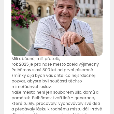
Milí občané, milí přátelé,
rok 2025 je pro naše město zcela výjimečný.
Pelhřimov slaví 800 let od první písemné
zmínky a já bych vás chtěl co nejsrdečněji
pozvat, abyste byli součástí těchto
mimořádných oslav.
Naše město není jen souborem ulic, domů a
památek. Pelhřimov tvoří lidé – generace,
které tu žily, pracovaly, vychovávaly své děti
a předávaly lásku k rodnému místu dál. Právě