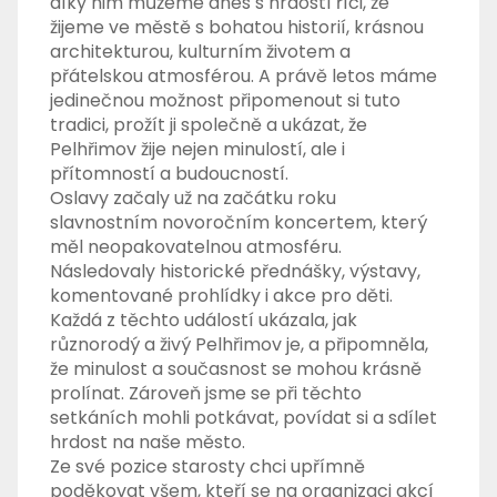
díky nim můžeme dnes s hrdostí říci, že
žijeme ve městě s bohatou historií, krásnou
architekturou, kulturním životem a
přátelskou atmosférou. A právě letos máme
jedinečnou možnost připomenout si tuto
tradici, prožít ji společně a ukázat, že
Pelhřimov žije nejen minulostí, ale i
přítomností a budoucností.
Oslavy začaly už na začátku roku
slavnostním novoročním koncertem, který
měl neopakovatelnou atmosféru.
Následovaly historické přednášky, výstavy,
komentované prohlídky i akce pro děti.
Každá z těchto událostí ukázala, jak
různorodý a živý Pelhřimov je, a připomněla,
že minulost a současnost se mohou krásně
prolínat. Zároveň jsme se při těchto
setkáních mohli potkávat, povídat si a sdílet
hrdost na naše město.
Ze své pozice starosty chci upřímně
poděkovat všem, kteří se na organizaci akcí