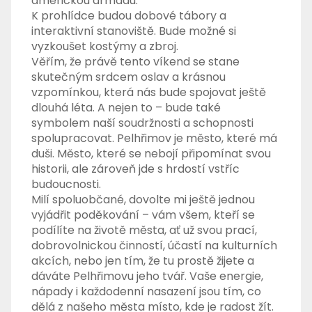
americkou armádu.
K prohlídce budou dobové tábory a
interaktivní stanoviště. Bude možné si
vyzkoušet kostýmy a zbroj.
Věřím, že právě tento víkend se stane
skutečným srdcem oslav a krásnou
vzpomínkou, která nás bude spojovat ještě
dlouhá léta. A nejen to – bude také
symbolem naší soudržnosti a schopnosti
spolupracovat. Pelhřimov je město, které má
duši. Město, které se nebojí připomínat svou
historii, ale zároveň jde s hrdostí vstříc
budoucnosti.
Milí spoluobčané, dovolte mi ještě jednou
vyjádřit poděkování – vám všem, kteří se
podílíte na životě města, ať už svou prací,
dobrovolnickou činností, účastí na kulturních
akcích, nebo jen tím, že tu prostě žijete a
dáváte Pelhřimovu jeho tvář. Vaše energie,
nápady i každodenní nasazení jsou tím, co
dělá z našeho města místo, kde je radost žít.