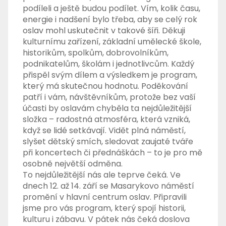
podíleli a ještě budou podílet. Vím, kolik času,
energie i nadšení bylo třeba, aby se celý rok
oslav mohl uskutečnit v takové šíři. Děkuji
kulturnímu zařízení, základní umělecké škole,
historikům, spolkům, dobrovolníkům,
podnikatelům, školám i jednotlivcům. Každý
přispěl svým dílem a výsledkem je program,
který má skutečnou hodnotu. Poděkování
patří i vám, návštěvníkům, protože bez vaší
účasti by oslavám chyběla ta nejdůležitější
složka – radostná atmosféra, která vzniká,
když se lidé setkávají. Vidět plná náměstí,
slyšet dětský smích, sledovat zaujaté tváře
při koncertech či přednáškách – to je pro mě
osobně největší odměna.
To nejdůležitější nás ale teprve čeká. Ve
dnech 12. až 14. září se Masarykovo náměstí
promění v hlavní centrum oslav. Připravili
jsme pro vás program, který spojí historii,
kulturu i zábavu. V pátek nás čeká doslova