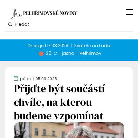
Dnes je
07.08.2026
Svátek má
Lada
25°C - jasno
Pelhřimov
pátek
05.09.2025
Přijďte být součástí
chvíle, na kterou
budeme vzpomínat