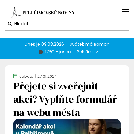
Dnes je
09.08.2026
Svátek má
Roman
17°C - jasno
Pelhřimov
sobota
27.01.2024
Přejete si zveřejnit
akci? Vyplňte formulář
na webu města