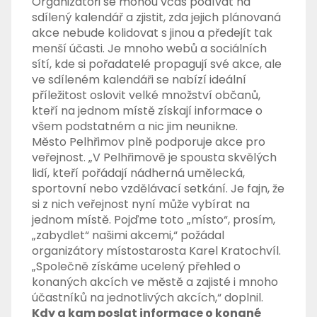
Organizátoři se mohou včas podívat na
sdílený kalendář a zjistit, zda jejich plánovaná
akce nebude kolidovat s jinou a předejít tak
menší účasti.
Je mnoho webů a sociálních
sítí, kde si pořadatelé propagují své akce, ale
ve sdíleném kalendáři
se nabízí ideální
příležitost oslovit velké množství občanů,
kteří na jednom místě získají informace o
všem podstatném a nic jim neunikne.
Město Pelhřimov plně podporuje akce pro
veřejnost. „V Pelhřimově je spousta skvělých
lidí, kteří pořádají nádherná umělecká,
sportovní nebo vzdělávací setkání. Je fajn, že
si z nich veřejnost nyní může vybírat na
jednom místě. Pojďme toto „místo“, prosím,
„zabydlet“ našimi akcemi,“ požádal
organizátory místostarosta Karel Kratochvíl.
„Společně získáme ucelený přehled o
konaných akcích ve městě a zajisté i mnoho
účastníků na jednotlivých akcích,“ doplnil.
Kdy a kam poslat informace o konané