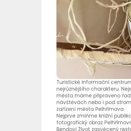
Turistické informační centrum 
nejrůznějšího charakteru. Nej
města máme připraveno řadu p
návštěvách nebo i pod strom
zařízení města Pelhřimova.
Nejprve zmiňme knižní publik
fotografický obraz Pelhřimovs
Bendovi Život zasvěcený rest