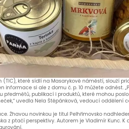
(TIC), které sídlí na Masarykově náměstí, slouží prio
en informace si ale z domu č. p. 10 můžete odnést. „P
ředmětů, publikací i produktů, které mohou poslouž
eček,“ uvedla Nela Štěpánková, vedoucí oddělení c
ace. Žhavou novinkou je titul Pelhřimovsko nadhlede
ka z ptačí perspektivy. Autorem je Vladimír Kunc. K d
aurování.