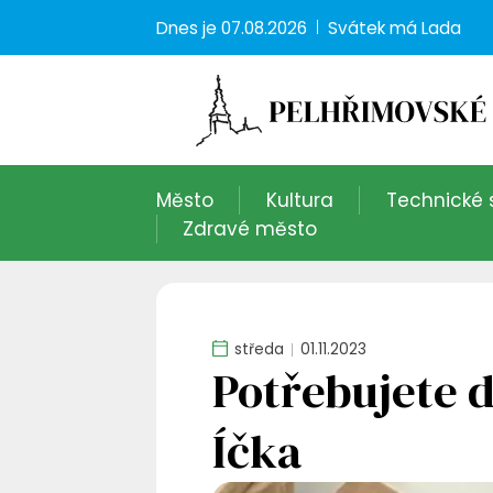
Dnes je
07.08.2026
Svátek má
Lada
Město
Kultura
Technické 
Zdravé město
středa
01.11.2023
Potřebujete d
Íčka