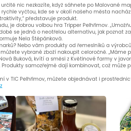
, určitě nic nezkazíte, když sáhnete po Malované ma
rychle vyčtou, kde se v okolí našeho města nacháze
traktivity,“ představuje produkt.
du, je dobrou volbou hra Tripper Pelhřimov. „Umož
době se jedná o neotřelou alternativu, jak poznat z
 informuje Nela Štěpánková.
jarmarků? Nebo vám produkty od řemeslníků a výrobců 
můžete vybrané zboží nakoupit celoročně. „Máme pa
ová Buková, kvítí a směsi z Květinové farmy v jav
 Produkty samozřejmě dají kombinovat, což může po
tání v TIC Pelhřimov, můžete objednávat i prostředn
z