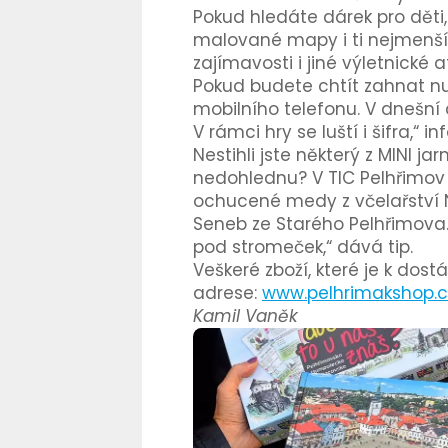
Pokud hledáte dárek pro děti
malované mapy i ti nejmenší 
zajímavosti i jiné výletnické a
Pokud budete chtít zahnat nu
mobilního telefonu. V dnešní 
V rámci hry se luští i šifra,“
Nestihli jste některý z MINI 
nedohlednu? V TIC Pelhřimov 
ochucené medy z včelařství N
Seneb ze Starého Pelhřimova.
pod stromeček,“ dává tip.
Veškeré zboží, které je k dos
adrese:
www.pelhrimakshop.c
Kamil Vaněk