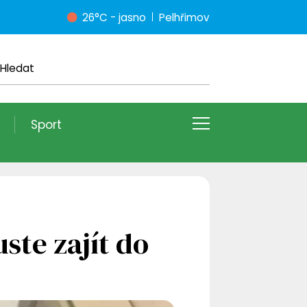
26°C - jasno
Pelhřimov
Sport
ste zajít do