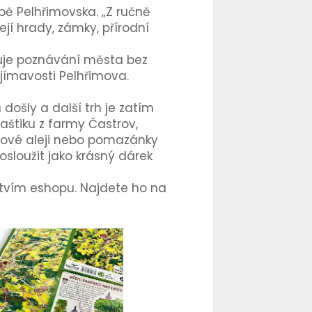
pě Pelhřimovska. „Z ručně
jí hrady, zámky, přírodní
ňuje poznávání města bez
ajímavosti Pelhřimova.
došly a další trh je zatím
štiku z farmy Častrov,
orové aleji nebo pomazánky
sloužit jako krásný dárek
ictvím eshopu. Najdete ho na