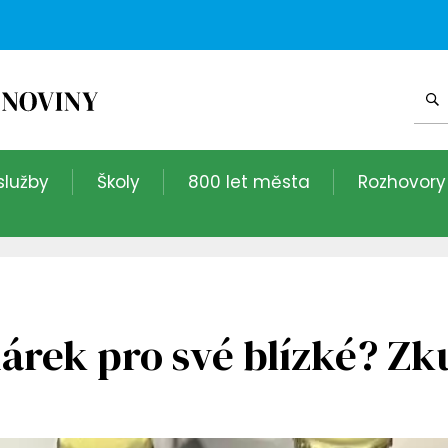
služby
Školy
800 let města
Rozhovory
árek pro své blízké? Zku