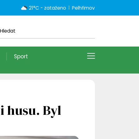
21°C - zataženo
Pelhřimov
Sport
i husu. Byl