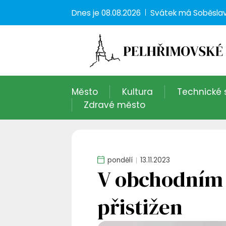
Dnes je
08.08.2026
Svátek má
Soběsla
Město
Kultura
Technické 
Zdravé město
pondělí
13.11.2023
V obchodním d
přistižen