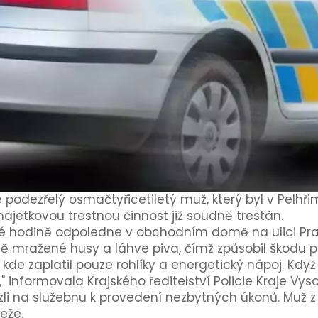
 podezřelý osmačtyřicetiletý muž, který byl v Pelhřim
majetkovou trestnou činnost již soudně trestán.
rté hodině odpoledne v obchodním domě na ulici Praž
ě mražené husy a láhve piva, čímž způsobil škodu př
de zaplatil pouze rohlíky a energetický nápoj. Když 
," informovala Krajského ředitelství Policie Kraje Vy
zli na služebnu k provedení nezbytných úkonů. Muž z
eže.