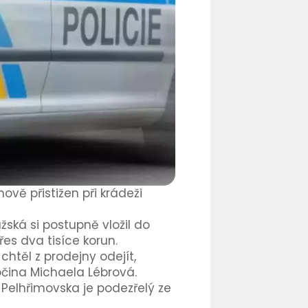
ově přistižen při krádeži
ská si postupně vložil do
es dva tisíce korun.
chtěl z prodejny odejít,
sočina Michaela Lébrová.
 Pelhřimovska je podezřelý ze