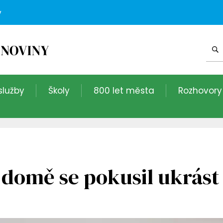
v
služby
Školy
800 let města
Rozhovory
omě se pokusil ukrást 