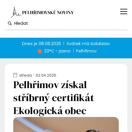
Dnes je
08.08.2026
Svátek má
Soběslav
23°C - jasno
Pelhřimov
středa
02.04.2025
Pelhřimov získal
stříbrný certifikát
Ekologická obec