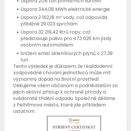
Úspora 21,18 tun primárních surovin
Úspora 344,08 MWh elektrické energie
Úspora 2 162,18 m³ vody, což odpovídá
přibližně 29 023 sprchám
Úspora 32 219,42 litrů ropy, což
představuje palivo pro 473 626 km jízdy
osobním automobilem
Snížení emisí skleníkových plynů o 27,39
tun
Tento výsledek je důkazem, že i každodenní
zodpovědné chování jednotlivců může mít
významný dopad na životní prostředí.
Děkujeme všem občanům a podnikatelům za
jejich aktivní přístup k ochraně přírody a
svědomité třídění odpadu. Společně děláme
z Pelhřimova město, které jde příkladem
ostatním.