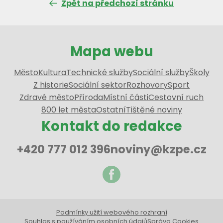
Zpět na předchozí stránku
Mapa webu
Město
Kultura
Technické služby
Sociální služby
Školy
Z historie
Sociální sektor
Rozhovory
Sport
Zdravé město
Příroda
Místní části
Cestovní ruch
800 let města
Ostatní
Tištěné noviny
Kontakt do redakce
+420 777 012 396
noviny@kzpe.cz
Podmínky užití webového rozhraní
Souhlas s používáním osobních údajů
Správa Cookies