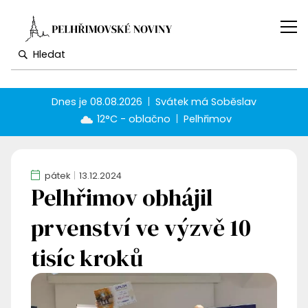
Dnes je
08.08.2026
Svátek má
Soběslav
12°C - oblačno
Pelhřimov
pátek
13.12.2024
Pelhřimov obhájil
prvenství ve výzvě 10
tisíc kroků