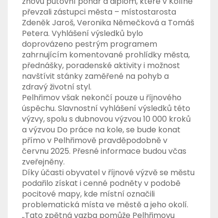
znovu putovní pohár a diplom, které v Kolíně
převzali zástupci města – místostarosta
Zdeněk Jaroš, Veronika Němečková a Tomáš
Petera. Vyhlášení výsledků bylo
doprovázeno pestrým programem
zahrnujícím komentované prohlídky města,
přednášky, poradenské aktivity i možnost
navštívit stánky zaměřené na pohyb a
zdravý životní styl.
Pelhřimov však nekončí pouze u říjnového
úspěchu. Slavnostní vyhlášení výsledků této
výzvy, spolu s dubnovou výzvou 10 000 kroků
a výzvou Do práce na kole, se bude konat
přímo v Pelhřimově pravděpodobně v
červnu 2025. Přesné informace budou včas
zveřejněny.
Díky účasti obyvatel v říjnové výzvě se městu
podařilo získat i cenné podněty v podobě
pocitové mapy, kde místní označili
problematická místa ve městě a jeho okolí.
„Tato zpětná vazba pomůže Pelhřimovu