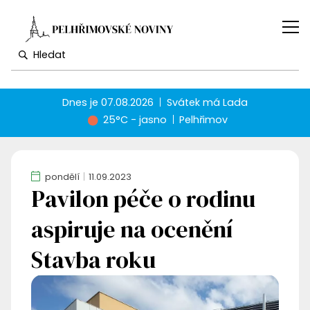
Dnes je
07.08.2026
Svátek má
Lada
25°C - jasno
Pelhřimov
pondělí
11.09.2023
Pavilon péče o rodinu
aspiruje na ocenění
Stavba roku