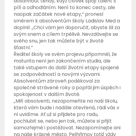
dosáhnout tehdy, když člověk spojí talent s
pílí a odhodláním. Není to konec cesty, ale
naopak začátek nové etapy,“ pronesl
směrem k absolventům školy Ladislav Med a
doplnil: „Chci vám jen doporučit, abyste šli za
svým snem a cílem trpělivě. Nevzdávejte se
svého snu, jen tak můžete být v životě
šťastní.“
Ředitel školy ve svém projevu připomněl, že
maturita není jen zakončením studia, ale
také vstupem do další životní etapy spojené
se zodpovědností a novými výzvami.
Absolventům zároveň poděkoval za
společně strávené roky a popřál jim úspěch i
spokojenost v dalším životě.
„Milí absolventi, nezapomeňte na naši školu,
která vám bude i nadále otevřená, rádi vás v
ní uvidíme. Ať už si přijdete pro radu,
pochlubit se, nebo jen tak, můžete si přijít
samozřejmě i postěžovat. Nezapomínejte ani
na naše krásné město. Pelhřimov totiž vždy