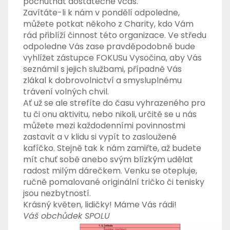
pochutnat dostatečně včas.
Zavítáte-li k nám v pondělí odpoledne,
můžete potkat někoho z Charity, kdo Vám
rád přiblíží činnost této organizace. Ve středu
odpoledne Vás zase pravděpodobně bude
vyhlížet zástupce FOKUSu Vysočina, aby Vás
seznámil s jejich službami, případně Vás
zlákal k dobrovolnictví a smysluplnému
trávení volných chvil.
Ať už se ale strefíte do času vyhrazeného pro
tu či onu aktivitu, nebo nikoli, určitě se u nás
můžete mezi každodenními povinnostmi
zastavit a v klidu si vypít to zasloužené
kafíčko. Stejně tak k nám zamiřte, až budete
mít chuť sobě anebo svým blízkým udělat
radost milým dárečkem. Venku se otepluje,
ručně pomalované originální tričko či tenisky
jsou nezbytností.
Krásný květen, lidičky! Máme Vás rádi!
Váš obchůdek SPOLU