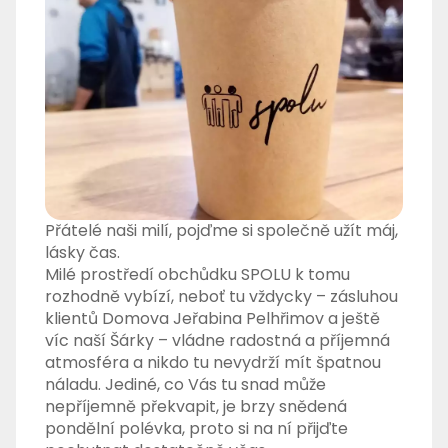
Přátelé naši milí, pojďme si společně užít máj,
lásky čas.
Milé prostředí obchůdku SPOLU k tomu
rozhodně vybízí, neboť tu vždycky – zásluhou
klientů Domova Jeřabina Pelhřimov a ještě
víc naší Šárky – vládne radostná a příjemná
atmosféra a nikdo tu nevydrží mít špatnou
náladu. Jediné, co Vás tu snad může
nepříjemně překvapit, je brzy snědená
pondělní polévka, proto si na ní přijďte