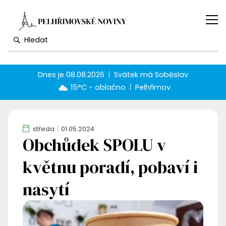
Dnes je
08.08.2026
Svátek má
Soběslav
15°C - oblačno
Pelhřimov
středa
01.05.2024
Obchůdek SPOLU v
květnu poradí, pobaví i
nasytí