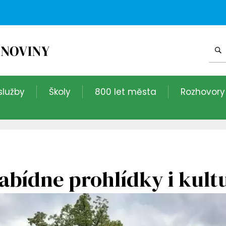
služby
Školy
800 let města
Rozhovory
nabídne prohlídky i kul