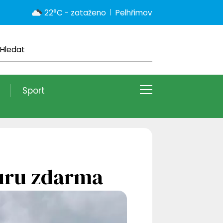
22°C - zataženo
Pelhřimov
Sport
turu zdarma