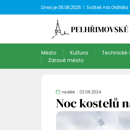
Dnes je
06.08.2026
Svátek má
Oldřiška
Město
Kultura
Technické 
Zdravé město
neděle
02.06.2024
Noc kostelů 