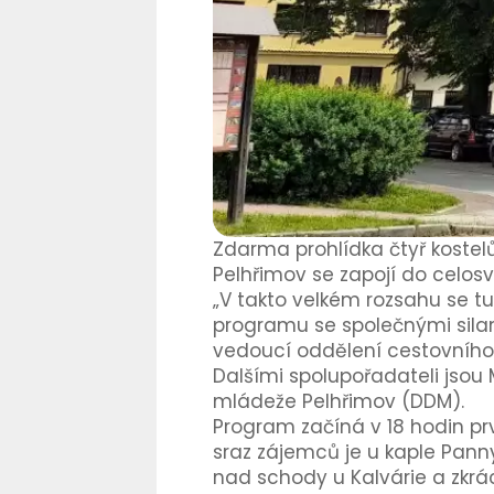
Zdarma prohlídka čtyř kostelů
Pelhřimov se zapojí do celos
„V takto velkém rozsahu se t
programu se společnými silam
vedoucí oddělení cestovního 
Dalšími spolupořadateli jsou
mládeže Pelhřimov (DDM).
Program začíná v 18 hodin pr
sraz zájemců je u kaple Pann
nad schody u Kalvárie a zkrá