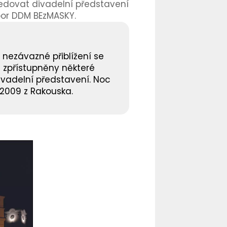
ledovat divadelní představení
ubor DDM BEzMASKY.
 nezávazné přiblížení se
h zpřístupněny některé
divadelní představení. Noc
 2009 z Rakouska.