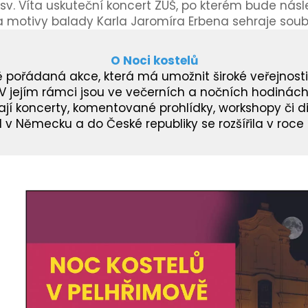
 sv. Víta uskuteční koncert ZUŠ, po kterém bude nás
i na motivy balady Karla Jaromíra Erbena sehraje so
O Noci kostelů
 pořádaná akce, která má umožnit široké veřejnosti
 V jejím rámci jsou ve večerních a nočních hodinác
nají koncerty, komentované prohlídky, workshopy či 
01 v Německu a do České republiky se rozšířila v roce