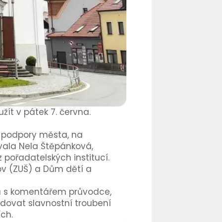
žít v pátek 7. června.
a podpory města, na
ovala Nela Štěpánková,
 pořadatelských institucí.
ov (ZUŠ) a Dům dětí a
elů s komentářem průvodce,
dovat slavnostní troubení
ch.