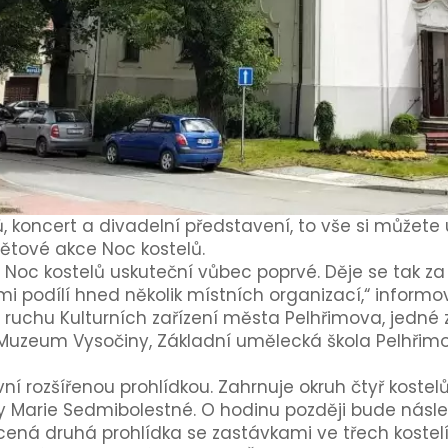
, koncert a divadelní představení, to vše si můžete u
větové akce Noc kostelů.
u Noc kostelů uskuteční vůbec poprvé. Děje se tak z
i podílí hned několik místních organizací,“ inform
ruchu Kulturních zařízení města Pelhřimova, jedné z
 Muzeum Vysočiny, Základní umělecká škola Pelhřim
vní rozšířenou prohlídkou. Zahrnuje okruh čtyř kost
y Marie Sedmibolestné. O hodinu později bude násle
cená druhá prohlídka se zastávkami ve třech kostelí