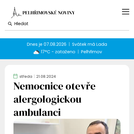
Dnes je
07.08.2026
Svátek má
Lada
17°C - zataženo
Pelhřimov
středa
21.08.2024
Nemocnice otevře
alergologickou
ambulanci