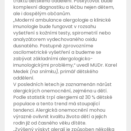
traktu dětského oddělení. Poskytovat bude
komplexní diagnostiku a léčbu nejen dětem,
ale i dospělým občanům.
„Moderní ambulance alergologie a klinické
imunologie bude fungovat v rozsahu
vyšetření s kožními testy, spirometrií nebo
analyzátorem vydechovaného oxidu
dusnatého. Postupně zprovozníme
oscilometrické vyšetření a budeme se
zabývat základními alergologicko-
imunologickými problémy,“ uvedl MUDr. Karel
Medek
(na snímku),
primář dětského
oddělení.
V posledních letech je zaznamenán nárůst
alergických onemocnění, zejména u dětí.
Podle statistik trpí alergiemi až 30 % dětské
populace a tento trend má stoupající
tendenci. Alergická onemocnění mohou
výrazně ovlivnit kvalitu života dětí a jejich
rodin již od časného věku dítěte.
„Zvýšený výskyt alergií je způsoben několika