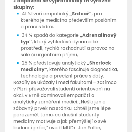
Z odpovědí se vyprofilovaly tři výrazné
skupiny:
41 %tvoří empatický
„Srdcař“
, pro
kterého je medicína především posláním
a prací s lidmi,
34 % spadá do kategorie
„Adrenalinový
typ“
, který vyhledává dynamické
prostředí, rychlá rozhodnutí a provoz na
sále či urgentním příjmu,
25 % představuje analytický
„Sherlock
medicíny“
, kterého fascinuje diagnostika,
technologie a precizní práce s daty.
Rozdíly se ukázaly i mezi fakultami – zatímco
v Plzni převažovali studenti orientovaní na
akci, v Brně dominovali empatičtí a
analyticky zaměření medici. „Nešlo jen o
zábavný prvek na stánku. Chtěli jsme lépe
porozumět tomu, co dnešní studenty
medicíny motivuje a jak přemýšlejí o své
budoucí práci,“ uvedl MUDr. Jan Foltin,