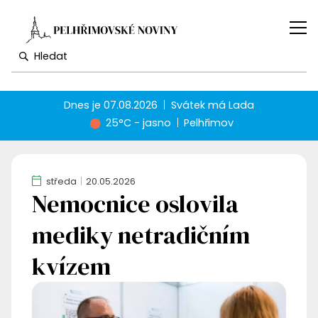
Dnes je
07.08.2026
Svátek má
Lada
25°C - jasno
Pelhřimov
středa
20.05.2026
Nemocnice oslovila
mediky netradičním
kvízem