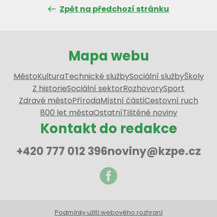
Zpět na předchozí stránku
Mapa webu
Město
Kultura
Technické služby
Sociální služby
Školy
Z historie
Sociální sektor
Rozhovory
Sport
Zdravé město
Příroda
Místní části
Cestovní ruch
800 let města
Ostatní
Tištěné noviny
Kontakt do redakce
+420 777 012 396
noviny@kzpe.cz
Podmínky užití webového rozhraní