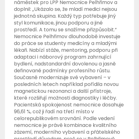
náměstek pro LPP Nemocnice Pelhřimov a
doplnil: „Ukázalo se, že mladí medici nejsou
jednotná skupina. Každý typ potřebuje jiný
styl komunikace, jinou podporu a jiné
prostředí. A tomu se snažíme přizpůsobit.“
Nemocnice Pelhřimov dlouhodobě investuje
do práce se studenty medicíny a mladými
lékaři. Nabízí stáže, mentoring, podporu při
adaptaci i náborový program zahrnující
bydlení, nadstandardní dovolenou a jasně
definované podmínky profesního růstu.
Současně modernizuje své vybavení – v
posledních letech například pořídila novou
magnetickou rezonanci a další přístroje,
které rozšiřují možnosti diagnostiky i léčby.
Pacientská spokojenost nemocnice dosahuje
96,61 %, což ji řadí na třetí místo v
celorepublikovém srovnání. Podle vedení
nemocnice je právě kombinace kvalitního
zázemí, moderního vybavení a přátelského
prostředí důvodem, proč se v Pelhřimově