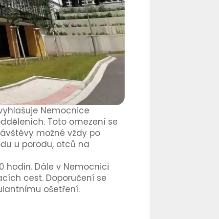
 vyhlašuje Nemocnice
 odděleních. Toto omezení se
 návštěvy možné vždy po
du u porodu, otců na
00 hodin. Dále v Nemocnici
cích cest. Doporučení se
bulantnímu ošetření.