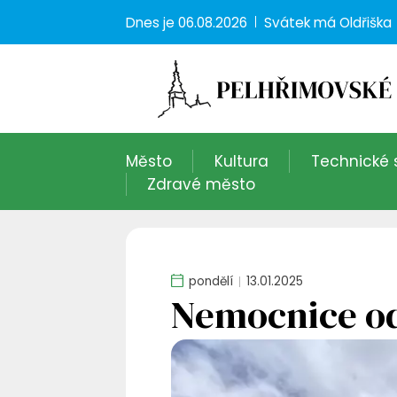
Dnes je
06.08.2026
Svátek má
Oldřiška
Město
Kultura
Technické 
Zdravé město
pondělí
13.01.2025
Nemocnice od