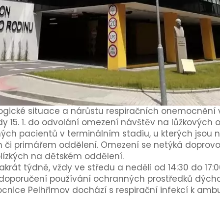
ogické situace a nárůstu respiračních onemocnění
edy 15. 1. do odvolání omezení návštěv na lůžkových
ých pacientů v terminálním stadiu, u kterých jsou
m či primářem oddělení. Omezení se netýká doprovo
blízkých na dětském oddělení.
rát týdně, vždy ve středu a neděli od 14:30 do 17:
y doporučení používání ochranných prostředků dýcha
mocnice Pelhřimov dochází s respirační infekcí k am