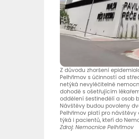
Z důvodu zhoršení epidemiol
Pelhřimov s účinností od stř
netýká nevyléčitelně nemocn
dohodě s ošetřujícím lékaře
oddělení šestinedělí a osob 
Návštěvy budou povoleny dvak
Pelhřimov platí pro návštěv
týká i pacientů, kteří do Ne
Zdroj: Nemocnice Pelhřimov