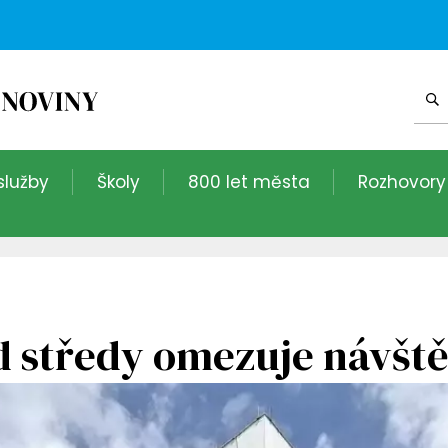
služby
Školy
800 let města
Rozhovory
 středy omezuje návšt