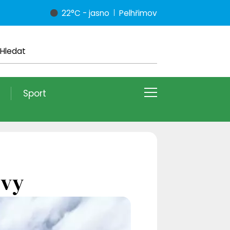
22°C - jasno
Pelhřimov
Sport
ěvy