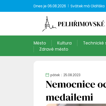
Dnes je
06.08.2026
Svátek má
Oldřiška
Město
Kultura
Technické 
Zdravé město
pátek
25.08.2023
Nemocnice oc
medailemi