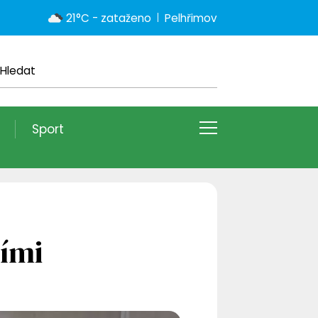
21°C - zataženo
Pelhřimov
Sport
ími