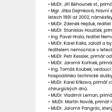
• MUDr. Jiří Běhounek st.,
primá
• Mgr. Jitka Dejmková,
hlavní 
letech 1991 až 2002, náměstk
• MUDr. Zdeněk Hejduk,
ředite
• MUDr. Stanislav Houštěk,
pri
• Ing. Pavel Hrala,
ředitel Nem
• MUDr. Karel Kalla,
založil a b
ředitelem nemocnice v letech
• MUDr. Petr Kessler,
primář od
• MUDr. Jaromír Kořínek,
primá
• Ing. Tomáš Koubek,
vedoucí 
hospodářsko technické služb
• MUDr. Karel Křikava,
primář c
chirurgických dnů.
• MUDr. Vladimír Leman,
primá
• MUDr. Martin Novák,
primář 
• MUDr. Jaromír Pangrác,
kter