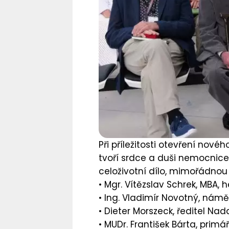
Při příležitosti otevření nov
tvoří srdce a duši nemocnic
celoživotní dílo, mimořádnou
• Mgr. Vítězslav Schrek, MBA,
h
• Ing. Vladimír Novotný,
náměs
• Dieter Morszeck,
ředitel Nad
• MUDr. František Bárta,
primář