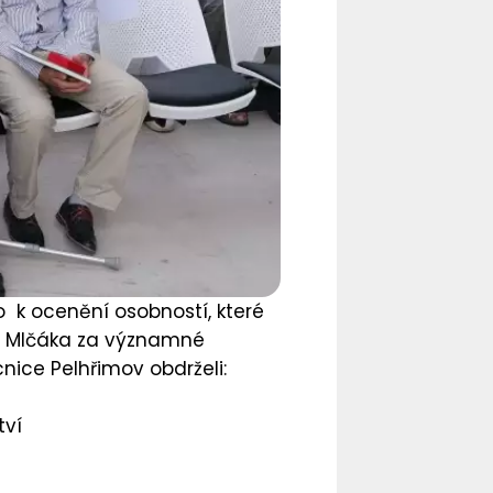
o k ocenění osobností, které
na Mlčáka za významné
nice Pelhřimov obdrželi:
tví