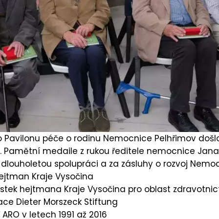
ého Pavilonu péče o rodinu Nemocnice Pelhřimov došl
e. Pamětní medaile z rukou ředitele nemocnice Ja
 dlouholetou spolupráci a za zásluhy o rozvoj Nemoc
ejtman Kraje Vysočina
tek hejtmana Kraje Vysočina pro oblast zdravotnic
ace Dieter Morszeck Stiftung
 ARO v letech 1991 až 2016