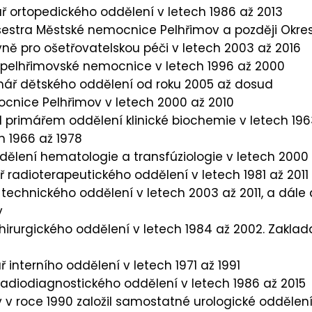
ř ortopedického oddělení v letech 1986 až 2013
sestra Městské nemocnice Pelhřimov a později Okre
yně pro ošetřovatelskou péči v letech 2003 až 2016
l pelhřimovské nemocnice v letech 1996 až 2000
mář dětského oddělení od roku 2005 až dosud
ocnice Pelhřimov v letech 2000 až 2010
yl primářem oddělení klinické biochemie v letech 19
 1966 až 1978
dělení hematologie a transfúziologie v letech 2000
ř radioterapeutického oddělení v letech 1981 až 2011
technického oddělení v letech 2003 až 2011, a dále
y
hirurgického oddělení v letech 1984 až 2002. Zaklad
ř interního oddělení v letech 1971 až 1991
radiodiagnostického oddělení v letech 1986 až 2015
ý v roce 1990 založil samostatné urologické odděle