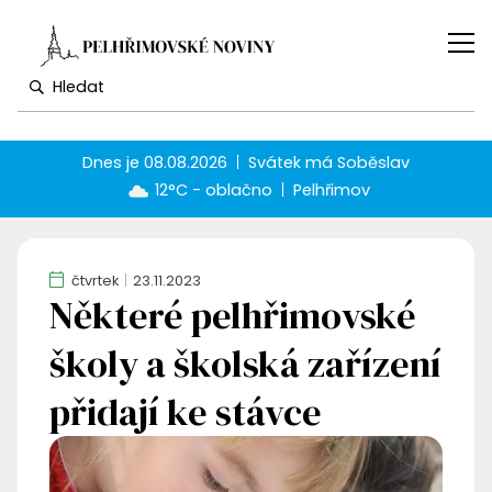
Dnes je
08.08.2026
Svátek má
Soběslav
12°C - oblačno
Pelhřimov
čtvrtek
23.11.2023
Některé pelhřimovské
školy a školská zařízení
přidají ke stávce