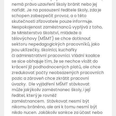
nemá právo uzavření školy bránit nebo jej
nařídit. Je na posouzení ředitele školy, zda je
schopen zabezpečit provoz, a o této
skutečnosti zřizovatele pouze informuje.
Nespokojenost zaměstnanců vyplývá z toho,
že Ministerstvo školství, mládeže a
tělovýchovy (MŠMT) se chce dotknout
sektoru nepedagogických pracovníků, jako
jsou uklízečky, školníci, kuchařky
či administrativní pracovníci. Vládní koalice
se sice obhajuje tím, že se nechce vložit do
krácení již podhodnocených platů, ale chce
zredukovat počty neobsazených pracovních
pozic a zároveň chce zkrátit pracovní
úvazky.
Dle vyjádření MŠMT stávkovat
může
jakýkoliv zaměstnanec školy
, i její
ředitel, který je rovněž
zaměstnancem.
Stávkovat nesmí být
nikomu bráněno,
ale ani k tomu nesmí být
nikdo nucen. Jakákoliv
sankce za účast nebo