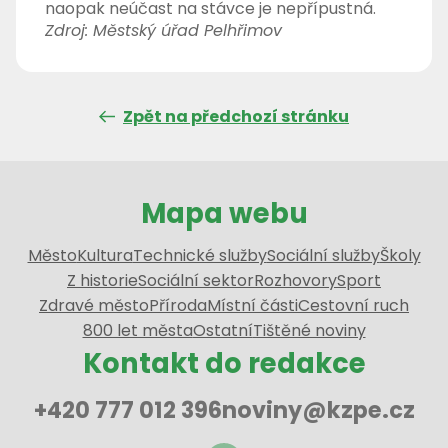
naopak neúčast na stávce je nepřípustná
.
Zdroj: Městský úřad Pelhřimov
Zpět na předchozí stránku
Mapa webu
Město
Kultura
Technické služby
Sociální služby
Školy
Z historie
Sociální sektor
Rozhovory
Sport
Zdravé město
Příroda
Místní části
Cestovní ruch
800 let města
Ostatní
Tištěné noviny
Kontakt do redakce
+420 777 012 396
noviny@kzpe.cz