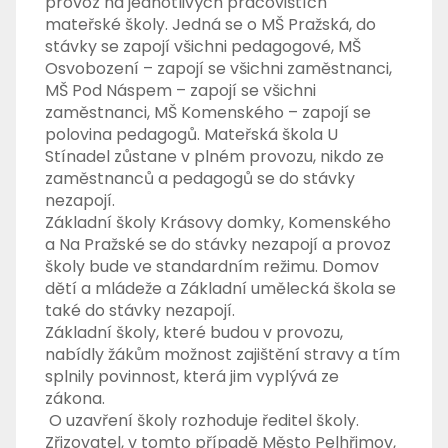
provoz na jednotlivých pracovištích
mateřské školy. Jedná se o MŠ Pražská, do
stávky se zapojí všichni pedagogové, MŠ
Osvobození – zapojí se všichni zaměstnanci,
MŠ Pod Náspem – zapojí se všichni
zaměstnanci, MŠ Komenského – zapojí se
polovina pedagogů. Mateřská škola U
Stínadel zůstane v plném provozu, nikdo ze
zaměstnanců a pedagogů se do stávky
nezapojí.
Základní školy Krásovy domky, Komenského
a Na Pražské se do stávky nezapojí a provoz
školy bude ve standardním režimu. Domov
dětí a mládeže a Základní umělecká škola se
také do stávky nezapojí.
Základní školy, které budou v provozu,
nabídly žákům možnost zajištění stravy a tím
splnily povinnost, která jim vyplývá ze
zákona.
O uzavření školy rozhoduje ředitel školy.
Zřizovatel, v tomto případě Město Pelhřimov,