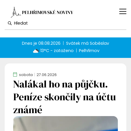
Dnes je
08.08.2026
Svátek má
Soběslav
13°C - zataženo
Pelhřimov
sobota
27.06.2026
Nalákal ho na půjčku.
Peníze skončily na účtu
známé