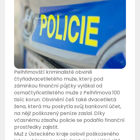
Pelhřimovští kriminalisté obvinili
čtyřiadvacetiletého muže, který pod
záminkou finanční půjčky vylákal od
osmačtyřicetiletého muže z Pelhřimova 100
tisíc korun. Obvinění čelí také dvacetiletá
žena, která mu poskytla svůj bankovní účet,
na nějž poškozený peníze zaslal. Díky
včasnému zásahu policie se podařilo finanční
prostředky zajistit.
Muž z Ústeckého kraje oslovil poškozeného