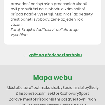
provedení nezbytných procesních úkonů
byli propuštěni na svobodu a kriminalisté
případ nadále vyšetřují. Muži hrozí až pětiletý
trest odnětí svobody, ženě až jeden rok
vězení.
Zdroj: Krajské ředitelství policie kraje
Vysočina
Zpět na předchozí stránku
Mapa webu
Město
Kultura
Technické služby
Sociální služby
Školy
Z historie
Sociální sektor
Rozhovory
Sport
Zdravé město
Příroda
Místní části
Cestovní ruch