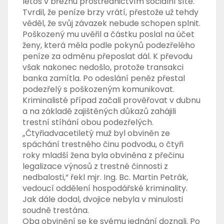
letos v březnu prostřednictvím sociální sítě.
Tvrdil, že peníze brzy vrátí, přestože už tehdy
věděl, že svůj závazek nebude schopen splnit.
Poškozený mu uvěřil a částku poslal na účet
ženy, která měla podle pokynů podezřelého
peníze za odměnu přeposlat dál. K převodu
však nakonec nedošlo, protože transakci
banka zamítla. Po odeslání peněz přestal
podezřelý s poškozeným komunikovat.
Kriminalisté případ začali prověřovat v dubnu
a na základě zajištěných důkazů zahájili
trestní stíhání obou podezřelých.
„Čtyřiadvacetiletý muž byl obviněn ze
spáchání trestného činu podvodu, o čtyři
roky mladší žena byla obviněna z přečinu
legalizace výnosů z trestné činnosti z
nedbalosti,“ řekl mjr. Ing. Bc. Martin Petrák,
vedoucí oddělení hospodářské kriminality.
Jak dále dodal, dvojice nebyla v minulosti
soudně trestána.
Oba obvinění se ke svému jednání doznali. Po