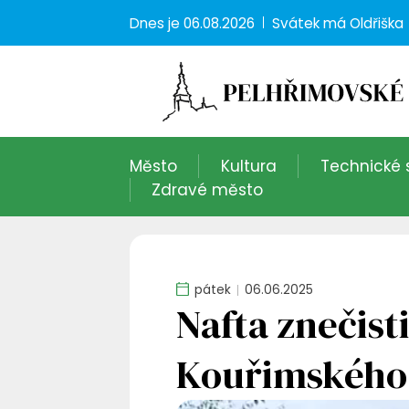
Dnes je
06.08.2026
Svátek má
Oldřiška
Město
Kultura
Technické 
Zdravé město
pátek
06.06.2025
Nafta znečist
Kouřimského 