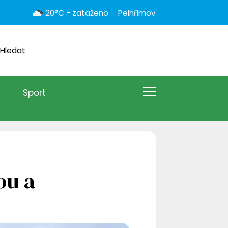
20°C - zataženo
Pelhřimov
Sport
ou a