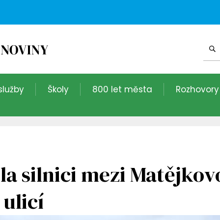
služby
Školy
800 let města
Rozhovory
ila silnici mezi Matějkov
ulicí