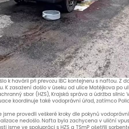
ošlo k havárii při převozu IBC kontejneru s naftou. Z
. K zasažení došlo v úseku od ulice Matějkova po ul
chranný sbor (HZS), Krajská správa a údržba silnic 
uace koordinuje také vodoprávní úřad, zatímco Polic
e jsme provedli veškeré kroky dle pokynů vodoprávní
lizace nedošlo. Nafta byla zachycena v uliční vpusti
i jsme ve spolupráci s HZS a TSmP ošetřili sorbente