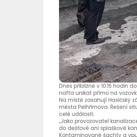
Dnes přibližně v 10.15 hodin d
nafta unikat přímo na vozovku
Na místě zasahují Hasičský zá
města Pelhřimova. Řešení sit
celé události.
„Jako provozovatel kanalizac
do dešťové ani splaškové kana
Kontaminované šachty a vpust