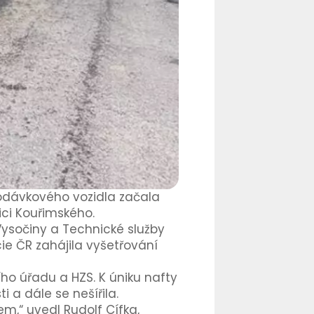
 dodávkového vozidla začala
ici Kouřimského.
Vysočiny a Technické služby
ie ČR zahájila vyšetřování
ho úřadu a HZS. K úniku nafty
 a dále se nešířila.
m,“ uvedl Rudolf Cífka,