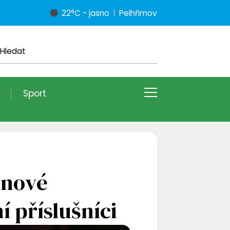
22°C - jasno
Pelhřimov
Sport
enové
í příslušníci