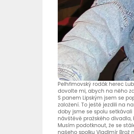
Pelhřimovský rodák herec Lubo
dovolte mi, abych na něho z
S panem Lipským jsem se poprv
založení. To ještě jezdili n
doby jsme se spolu setkávali 
návštěvě pražského divadla, k
Musím podotknout, že se stá
našeho spolku Vladimír Brož m