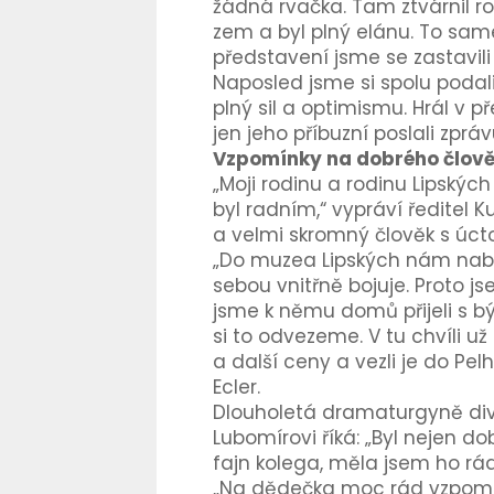
žádná rvačka. Tam ztvárnil ro
zem a byl plný elánu. To samé
představení jsme se zastavili
Naposled jsme si spolu podali
plný sil a optimismu. Hrál v 
jen jeho příbuzní poslali zprá
Vzpomínky na dobrého člov
„Moji rodinu a rodinu Lipskýc
byl radním,“ vypráví ředitel 
a velmi skromný člověk s úct
„Do muzea Lipských nám nabíz
sebou vnitřně bojuje. Proto js
jsme k němu domů přijeli s 
si to odvezeme. V tu chvíli u
a další ceny a vezli je do Pe
Ecler.
Dlouholetá dramaturgyně diva
Lubomírovi říká: „Byl nejen dob
fajn kolega, měla jsem ho rád
„Na dědečka moc rád vzpomín