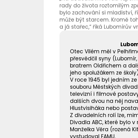
rady do života roztomilým způ
bylo zachování si mladiství, 
může být starcem. Kromě toho,
a já stařec,“ říká Lubomírův v
Lubom
Otec Vilém měl v Pelhřim
přesvědčil syny (Lubomír,
bratrem Oldřichem a další
jeho spolužákem ze školy)
V roce 1945 byl jedním ze
souboru Městských divade
televizní i filmové postav
dalších dvou na něj nava
Hlustvisiháka nebo posta
Z divadelních rolí lze, m
Divadla ABC, které bylo v
Manželka Věra (rozená Kit
vystudoval FAMU.