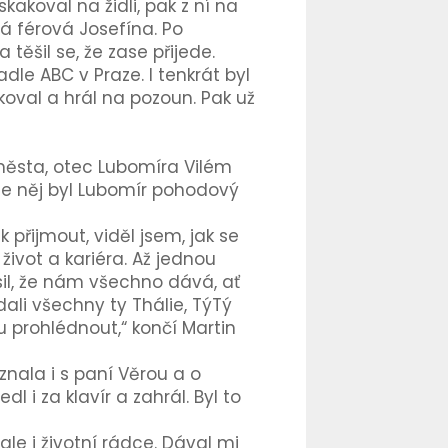
akoval na židli, pak z ní na
Má férová Josefína. Po
těšil se, že zase přijede.
le ABC v Praze. I tenkrát byl
koval a hrál na pozoun. Pak už
 města, otec Lubomíra Vilém
odle něj byl Lubomír pohodový
přijmout, viděl jsem, jak se
 život a kariéra. Až jednou
il, že nám všechno dává, ať
ali všechny ty Thálie, TýTý
 prohlédnout,“ končí Martin
nala i s paní Věrou a o
l i za klavír a zahrál. Byl to
e i životní rádce. Dával mi