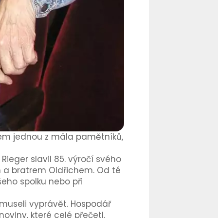
 jsem jednou z mála pamětníků,
ieger slavil 85. výročí svého
m a bratrem Oldřichem. Od té
šeho spolku nebo při
museli vyprávět. Hospodář
oviny, které celé přečetl.