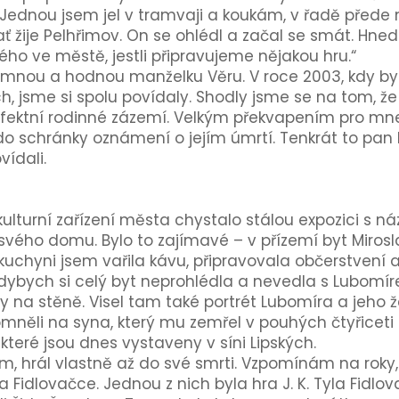
Jednou jsem jel v tramvaji a koukám, v řadě přede 
 žije Pelhřimov. On se ohlédl a začal se smát. Hned
ho ve městě, jestli připravujeme nějakou hru.“
íjemnou a hodnou manželku Věru. V roce 2003, kdy 
, jsme si spolu povídaly. Shodly jsme se na tom, že 
rfektní rodinné zázemí. Velkým překvapením pro mne
o schránky oznámení o jejím úmrtí. Tenkrát to pan L
vídali.
 kulturní zařízení města chystalo stálou expozici s
svého domu. Bylo to zajímavé – v přízemí byt Mirosl
h kuchyni jsem vařila kávu, připravovala občerstvení 
ybych si celý byt neprohlédla a nevedla s Lubomír
 na stěně. Visel tam také portrét Lubomíra a jeho ž
něli na syna, který mu zemřel v pouhých čtyřiceti l
které jsou dnes vystaveny v síni Lipských.
ím, hrál vlastně až do své smrti. Vzpomínám na roky
 Fidlovačce. Jednou z nich byla hra J. K. Tyla Fidl