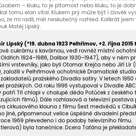
sobem – kluku, to je pitomost nebo kluku, to je dob
říkal tomu elan vital. Klukem prý může být i člověk 
 že mi radil, měl neskutečný rozhled. Kolikrát jsem v
nuk Matěj Lipský.
ír Lipský
(*19. dubna 1923 Pelhřimov, +2. října 2015
ově cukrárnu s kavárnou, vedl rovněž místní ochotni
 Oldřich 1924–1986, Dalibor 1930–1947), aby v něm p
mi vrstevníky, jako byli Otomar Krejča nebo Jiří Lí
, založili v Pelhřimově ochotnické Dramatické stud
 zakladatelů pražského Divadla satiry. V letech 1950
l pražských. Od roku 1996 vystupoval v Divadle ABC.
y patří Tři chlapi v chalupě děda Potůček z českého t
zujících filmů). Dále rozhlasová a televizní postav
va cirkusového klauna z filmu Šest medvědů s Cibul
imo jiné, připomenout velice úspěšné divadelní před
 roce 1969 převedeno i do podoby televizního filmu.
tlerová) byla tanečnice. Dcera Taťána je překladat