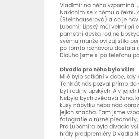
Vladimír na něho vzpomíná: „
Nakloním se k němu a řeknu ať
(Steinhauserová) a co je nové
Lubomír Lipský měl velmi př
pamětní deska rodině Lipských
svému manželovi zajistila pe
po tomto rozhovoru dostala d
Dlouho jsme si po telefonu po
Divadlo pro něho bylo vším
Milé bylo setkání v době, kdy
Tenkrát nás pozval přímo do 
byt rodiny Lipských. A v jejic
Nebyla bych zvědavá žena, kd
kusy nábytku nebo nad obrazy
jejich snacha. Tam jsme vzpom
fotografie a různé předměty, 
Pro Lubomíra bylo divadlo vš
hrály předpremiéry Divadla Na