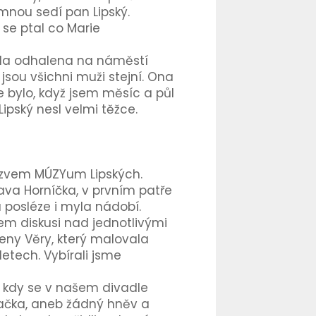
mnou sedí pan Lipský.
 se ptal co Marie
byla odhalena na náměstí
jsou všichni muži stejní. Ona
 bylo, když jsem měsíc a půl
ipský nesl velmi těžce.
 názvem MÚZYum Lipských.
ava Horníčka, v prvním patře
a posléze i myla nádobí.
em diskusi nad jednotlivými
eny Věry, který malovala
etech. Vybírali jsme
, kdy se v našem divadle
ovačka, aneb žádný hněv a