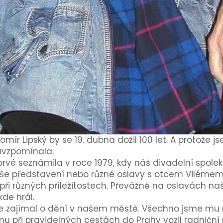
mír Lipský by se 19. dubna dožil 100 let. A protože
avzpomínala.
é seznámila v roce 1979, kdy náš divadelní spolek R
a naše představení nebo různé oslavy s otcem Viléme
při různých příležitostech. Převážně na oslavách na
de hrál.
le zajímal o dění v našem městě. Všechno jsme mu 
u při pravidelných cestách do Prahy vozil radniční n