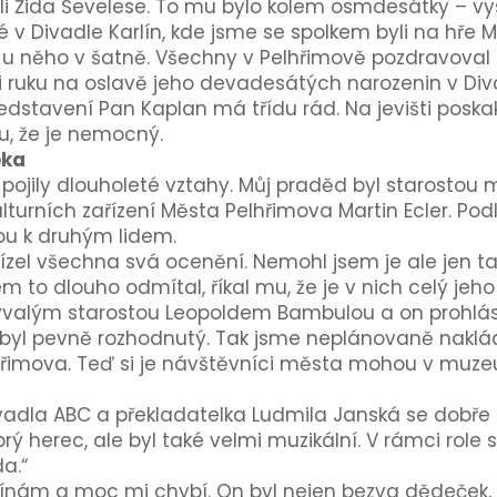
li Žida Ševelese. To mu bylo kolem osmdesátky – vysk
 v Divadle Karlín, kde jsme se spolkem byli na hře 
 u něho v šatně. Všechny v Pelhřimově pozdravoval a 
 ruku na oslavě jeho devadesátých narozenin v Divad
představení Pan Kaplan má třídu rád. Na jevišti poska
vu, že je nemocný.
ěka
h pojily dlouholeté vztahy. Můj praděd byl starostou
Kulturních zařízení Města Pelhřimova Martin Ecler. P
ou k druhým lidem.
el všechna svá ocenění. Nemohl jsem je ale jen tak 
em to dlouho odmítal, říkal mu, že je v nich celý jeho
bývalým starostou Leopoldem Bambulou a on prohlás
ž byl pevně rozhodnutý. Tak jsme neplánovaně naklád
lhřimova. Teď si je návštěvníci města mohou v muzeu
dla ABC a překladatelka Ludmila Janská se dobře z
rý herec, ale byl také velmi muzikální. V rámci role sed
a.“
ám a moc mi chybí. On byl nejen bezva dědeček, al