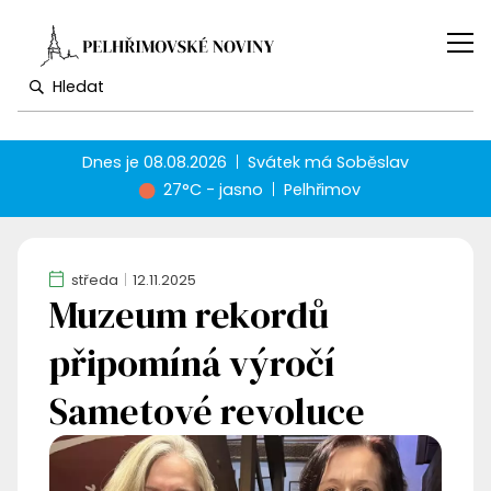
Dnes je
08.08.2026
Svátek má
Soběslav
27°C - jasno
Pelhřimov
středa
12.11.2025
Muzeum rekordů
připomíná výročí
Sametové revoluce