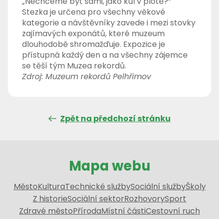
„Nechceme být sami, jako kůl v plotě?“
Stezka je určena pro všechny věkové
kategorie a návštěvníky zavede i mezi stovky
zajímavých exponátů, které muzeum
dlouhodobě shromažďuje. Expozice je
přístupná každý den a na všechny zájemce
se těší tým Muzea rekordů.
Zdroj: Muzeum rekordů Pelhřimov
Zpět na předchozí stránku
Mapa webu
Město
Kultura
Technické služby
Sociální služby
Školy
Z historie
Sociální sektor
Rozhovory
Sport
Zdravé město
Příroda
Místní části
Cestovní ruch