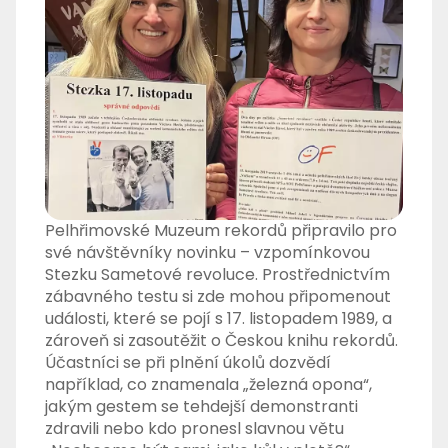
Pelhřimovské Muzeum rekordů připravilo pro
své návštěvníky novinku – vzpomínkovou
Stezku Sametové revoluce. Prostřednictvím
zábavného testu si zde mohou připomenout
události, které se pojí s 17. listopadem 1989, a
zároveň si zasoutěžit o Českou knihu rekordů.
Účastníci se při plnění úkolů dozvědí
například, co znamenala „železná opona“,
jakým gestem se tehdejší demonstranti
zdravili nebo kdo pronesl slavnou větu