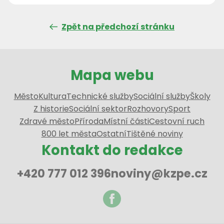
Zpět na předchozí stránku
Mapa webu
Město
Kultura
Technické služby
Sociální služby
Školy
Z historie
Sociální sektor
Rozhovory
Sport
Zdravé město
Příroda
Místní části
Cestovní ruch
800 let města
Ostatní
Tištěné noviny
Kontakt do redakce
+420 777 012 396
noviny@kzpe.cz