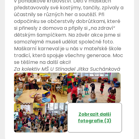
v pohádkové království. Děti v maskách
představovaly své kostýmy, tančily, zpívaly a
účastnily se různých her a soutěží. Při
odpočinku se občerstvily dobrůtkami, které
si přinesly z domova a připily si „na zdraví“
dětským šampíčkem. Na závěr akce jsme si
samozřejmě museli udělat společné foto.
Maškarní karneval je u nás v mateřské škole
tradicí, která spojuje všechny generace. Moc
se těšíme na další akci!
Za kolektiv MŠ U Stínadel Jitka Suchánková
Zobrazit další
fotografie (3)