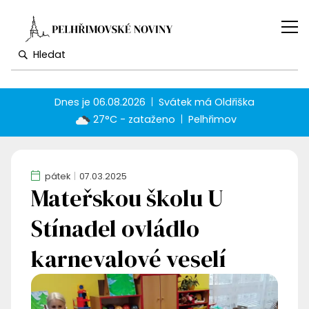
Dnes je
06.08.2026
Svátek má
Oldřiška
27°C - zataženo
Pelhřimov
pátek
07.03.2025
Mateřskou školu U
Stínadel ovládlo
karnevalové veselí